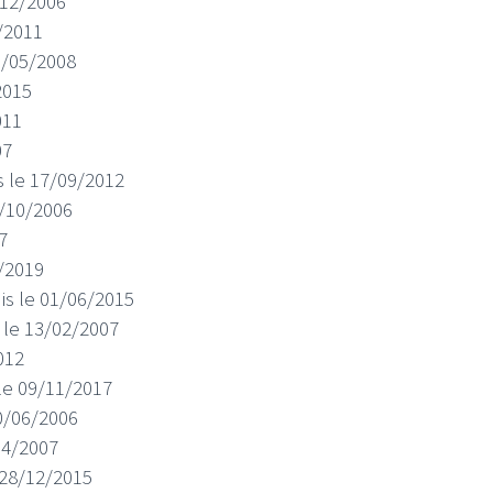
9/12/2006
1/2011
10/05/2008
2015
011
07
I
LE GROS RIFFIFI
is le 17/09/2012
S RIFFIFI –
LE GROS RIFFIFI – Su
31/10/2006
as Riffifi 2025 !!!
The Covers !!!
7
2/2019
uis le 01/06/2015
s le 13/02/2007
012
 le 09/11/2017
20/06/2006
/04/2007
e 28/12/2015