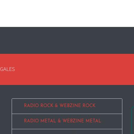
EGALES
RADIO ROCK & WEBZINE ROCK
RADIO METAL & WEBZINE METAL