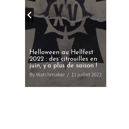
Helloween au Hellfest
ign Of
2022 : des citrouilles en
juin, y’a plus de saison !
mai 2023
By Watchmaker
/ 11 juillet 2022