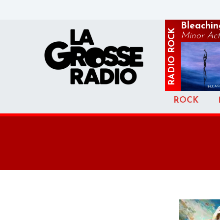
Bleachin
ROCK
Minor Act
RADIO
ROCK