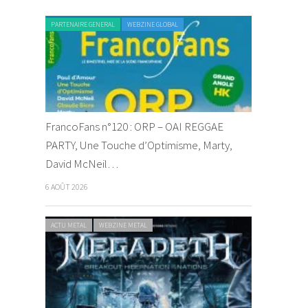
PARTENAIRE GENERAL
WEBZINE GLOBAL
FrancoFans n°120 : ORP – OAI REGGAE
PARTY, Une Touche d’Optimisme, Marty,
David McNeil…
6 AOÛT 2026
LIVE REPORT METAL
WEBZINE METAL
CHRONIQUE METAL
ACTU METAL
WEBZINE METAL
Hellowee