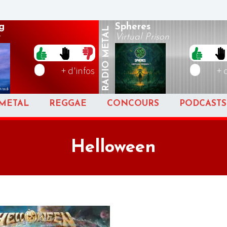
g
Spheres
METAL
Virtual Prison
RADIO
+ d'infos
+ 
METAL
REGGAE
CONCOURS
PODCASTS
Helloween