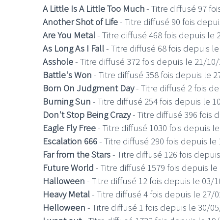
A Little Is A Little Too Much
- Titre diffusé 97 f
Another Shot of Life
- Titre diffusé 90 fois depu
Are You Metal
- Titre diffusé 468 fois depuis le
As Long As I Fall
- Titre diffusé 68 fois depuis l
Asshole
- Titre diffusé 372 fois depuis le 21/10
Battle's Won
- Titre diffusé 358 fois depuis le 
Born On Judgment Day
- Titre diffusé 2 fois 
Burning Sun
- Titre diffusé 254 fois depuis le 
Don't Stop Being Crazy
- Titre diffusé 396 fois
Eagle Fly Free
- Titre diffusé 1030 fois depuis l
Escalation 666
- Titre diffusé 290 fois depuis l
Far from the Stars
- Titre diffusé 126 fois depui
Future World
- Titre diffusé 1579 fois depuis l
Halloween
- Titre diffusé 12 fois depuis le 03/
Heavy Metal
- Titre diffusé 4 fois depuis le 27/
Helloween
- Titre diffusé 1 fois depuis le 30/0