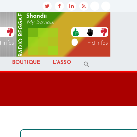
REGGAE
Shandii
My Saviour
RADIO
d'infos
+ d'infos
BOUTIQUE
L’ASSO