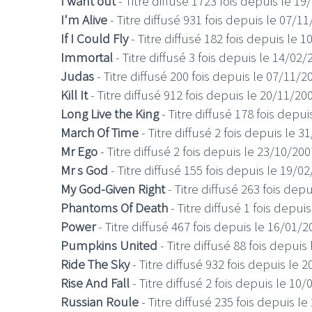
I want out
- Titre diffusé 1723 fois depuis le 1
I'm Alive
- Titre diffusé 931 fois depuis le 07/1
If I Could Fly
- Titre diffusé 182 fois depuis le 
Immortal
- Titre diffusé 3 fois depuis le 14/02/
Judas
- Titre diffusé 200 fois depuis le 07/11/2
Kill It
- Titre diffusé 912 fois depuis le 20/11/20
LE GROS RIFFIF
Long Live the King
- Titre diffusé 178 fois depu
LE GRO
March Of Time
- Titre diffusé 2 fois depuis le 
Christm
Mr Ego
- Titre diffusé 2 fois depuis le 23/10/200
Mr s God
- Titre diffusé 155 fois depuis le 19/0
My God-Given Right
- Titre diffusé 263 fois dep
Phantoms Of Death
- Titre diffusé 1 fois depui
Power
- Titre diffusé 467 fois depuis le 16/01/2
Pumpkins United
- Titre diffusé 88 fois depuis
Ride The Sky
- Titre diffusé 932 fois depuis le 
Rise And Fall
- Titre diffusé 2 fois depuis le 10
Russian Roule
- Titre diffusé 235 fois depuis l