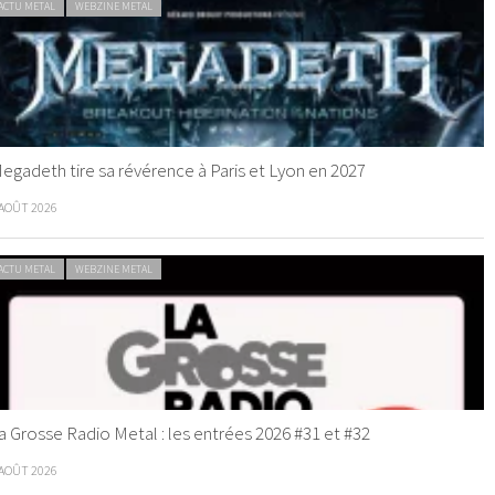
ACTU METAL
WEBZINE METAL
egadeth tire sa révérence à Paris et Lyon en 2027
 AOÛT 2026
ACTU METAL
WEBZINE METAL
a Grosse Radio Metal : les entrées 2026 #31 et #32
 AOÛT 2026