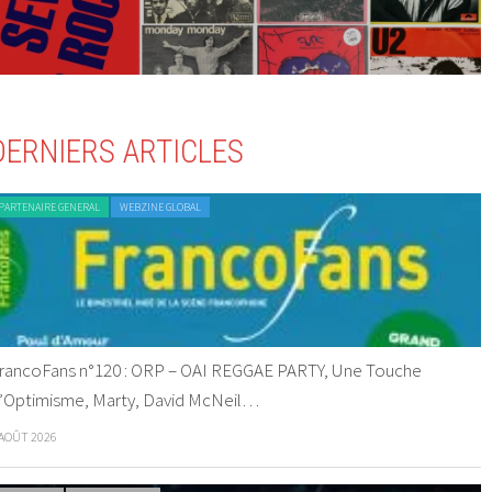
DERNIERS ARTICLES
PARTENAIRE GENERAL
WEBZINE GLOBAL
rancoFans n°120 : ORP – OAI REGGAE PARTY, Une Touche
’Optimisme, Marty, David McNeil…
 AOÛT 2026