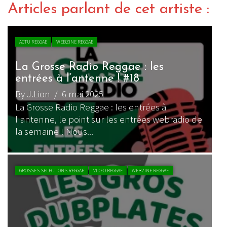
Articles parlant de cet artiste :
ACTU REGGAE
WEBZINE REGGAE
La Grosse Radio Reggae : les
entrées à l’antenne ! #18
By J.Lion
/ 6 mai 2025
La Grosse Radio Reggae : les entrées à
l'antenne, le point sur les entrées webradio de
la semaine ! Nous...
GROSSES SELECTIONS REGGAE
VIDEO REGGAE
WEBZINE REGGAE