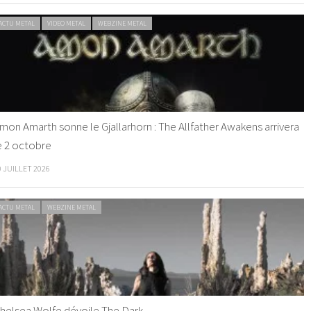
ACTU METAL
VIDEO METAL
WEBZINE METAL
mon Amarth sonne le Gjallarhorn : The Allfather Awakens arrivera
e 2 octobre
0 JUILLET 2026
ACTU METAL
WEBZINE METAL
helsea Wolfe dévoile The Dark