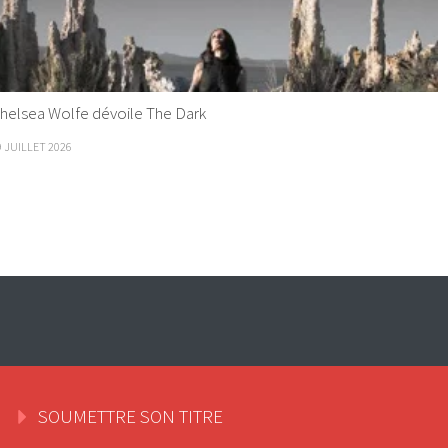
helsea Wolfe dévoile The Dark
9 JUILLET 2026
SOUMETTRE SON TITRE