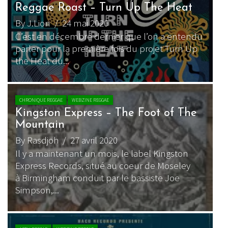
Reggae Roast – Turn Up The Heat
By J.Lion
/ 24 mai 2020
C’est en décembre dernier que l’on a entendu
parler pour la première fois du projet Turn Up
the Heat du...
CHRONIQUE REGGAE
WEBZINE REGGAE
Kingston Express – The Foot of The
Mountain
By Rasdjoh
/ 27 avril 2020
Il y a maintenant un mois, le label Kingston
Express Records, situé au coeur de Moseley
à Birmingham conduit par le bassiste Joe
Simpson,...