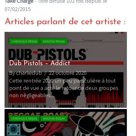
Take Charge
- Titre diffusé 102 fois depuis le
07/02/2015
Articles parlant de cet artiste :
CHRONIQUE REGGAE
WEBZINE REGGAE
Dub Pistols – Addict
By charliedub
/ 22 octobre 2020
Cette rentrée 2020 un peu particulière à tout
point de vue a acté le retour de deux groupes
non négligeables...
CHRONIQUE REGGAE
WEBZINE REGGAE