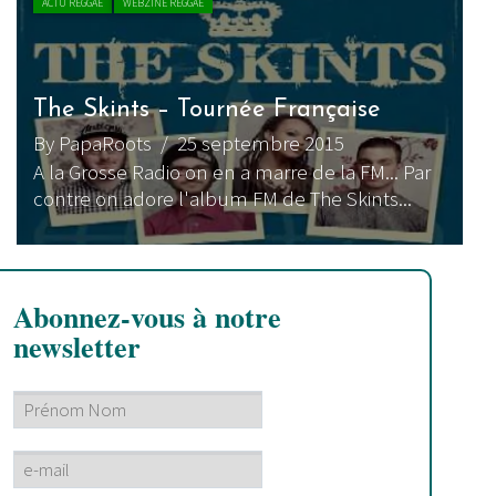
ACTU REGGAE
WEBZINE REGGAE
The Skints – Tournée Française
By PapaRoots
/ 25 septembre 2015
A la Grosse Radio on en a marre de la FM... Par
contre on adore l'album FM de The Skints...
Abonnez-vous à notre
newsletter