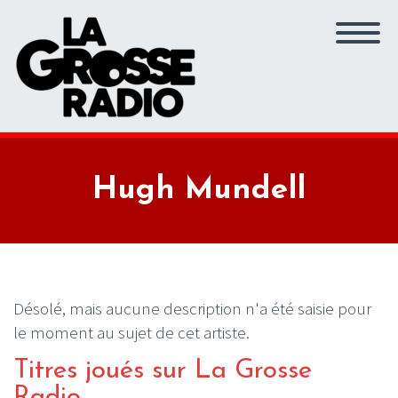
Hugh Mundell
Désolé, mais aucune description n'a été saisie pour
le moment au sujet de cet artiste.
Titres joués sur La Grosse
Radio