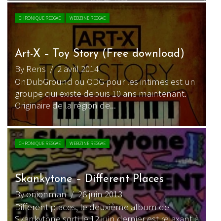
CHRONIQUE REGGAE
WEBZINE REGGAE
Art-X – Toy Story (Free download)
By Rens
/ 2 avril 2014
OnDubGround ou ODG pour les intimes est un
groupe qui existe depuis 10 ans maintenant.
Originaire de la région de...
CHRONIQUE REGGAE
WEBZINE REGGAE
Skankytone – Different Places
By onionman
/ 28 juin 2013
Different places, le deuxième album de
Skankytone sorti le 12 juin dernier est relaxant à