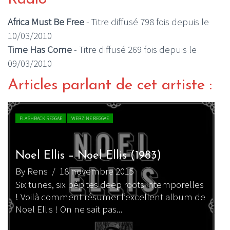
Africa Must Be Free
- Titre diffusé 798 fois depuis le
10/03/2010
Time Has Come
- Titre diffusé 269 fois depuis le
09/03/2010
Articles parlant de cet artiste :
FLASHBACK REGGAE
WEBZINE REGGAE
Noel Ellis – Noel Ellis (1983)
By Rens
/ 18 novembre 2015
Six tunes, six pépites deep roots intemporelles
! Voilà comment résumer l’excellent album de
Noel Ellis ! On ne sait pas...