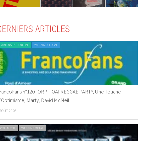
DERNIERS ARTICLES
PARTENAIRE GENERAL
WEBZINE GLOBAL
rancoFans n°120 : ORP – OAI REGGAE PARTY, Une Touche
’Optimisme, Marty, David McNeil…
 AOÛT 2026
ACTU METAL
WEBZINE METAL