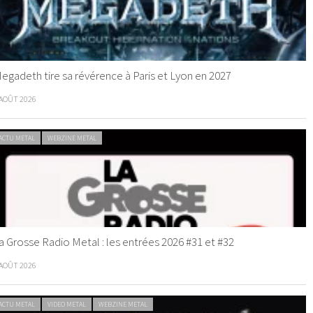
egadeth tire sa révérence à Paris et Lyon en 2027
 AOÛT 2026
ACTU METAL
WEBZINE METAL
a Grosse Radio Metal : les entrées 2026 #31 et #32
 AOÛT 2026
ACTU METAL
VIDEO METAL
WEBZINE METAL