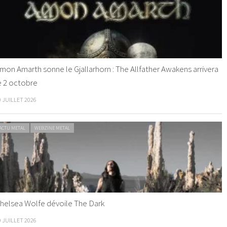
mon Amarth sonne le Gjallarhorn : The Allfather Awakens arrivera
e 2 octobre
0 JUILLET 2026
ACTU METAL
WEBZINE METAL
helsea Wolfe dévoile The Dark
9 JUILLET 2026