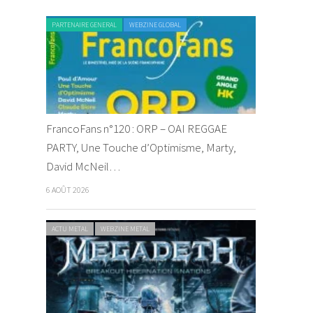
PARTENAIRE GENERAL
WEBZINE GLOBAL
FrancoFans n°120 : ORP – OAI REGGAE
PARTY, Une Touche d’Optimisme, Marty,
David McNeil…
6 AOÛT 2026
ACTU METAL
WEBZINE METAL