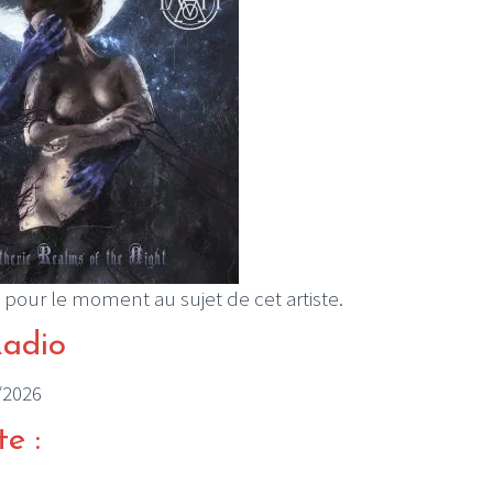
 pour le moment au sujet de cet artiste.
Radio
5/2026
te :