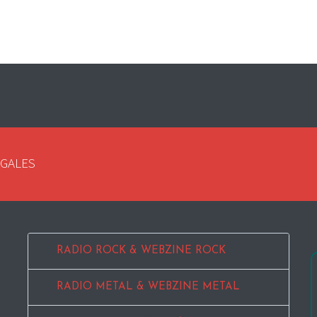
EGALES
RADIO ROCK & WEBZINE ROCK
RADIO METAL & WEBZINE METAL