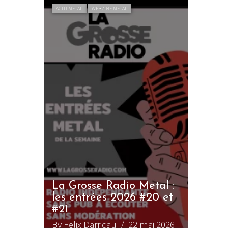
ACTU METAL
WEBZINE METAL
La Grosse Radio Metal :
les entrées 2026 #20 et
#21
By Felix Darricau
/ 22 mai 2026