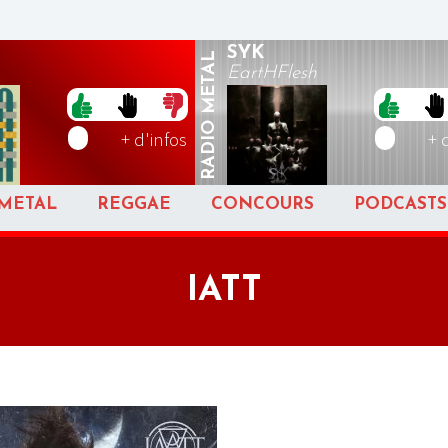
SYK
METAL
EartHFlesh
RADIO
+ d'infos
+ 
METAL
REGGAE
CONCOURS
PODCASTS
IATT