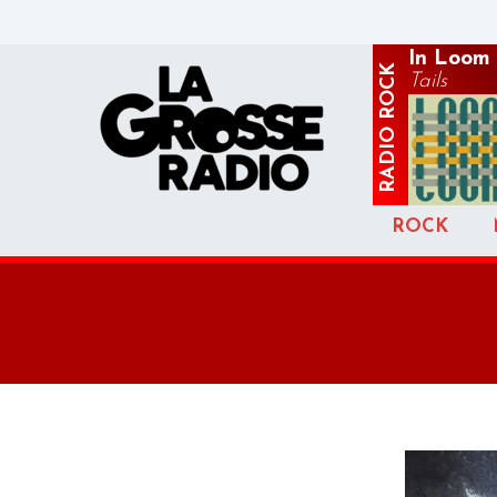
In Loom
ROCK
Tails
RADIO
ROCK