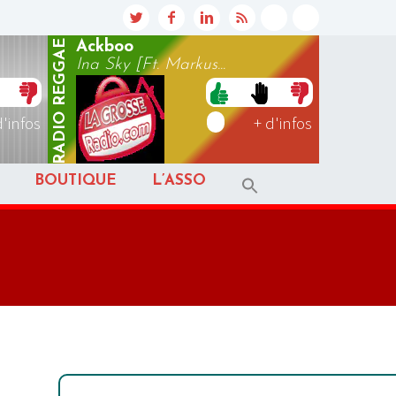
REGGAE
Ackboo
Ina Sky [Ft. Markus...
RADIO
d'infos
+ d'infos
BOUTIQUE
L’ASSO