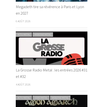
Megadeth tire sa révérence à Paris et Lyon
en 2027
6 AOÛT 2026
ACTU METAL
WEBZINE METAL
La Grosse Radio Metal : les entrées 2026 #31
et #32
4 AOÛT 2026
ACTU METAL
VIDEO METAL
WEBZINE METAL