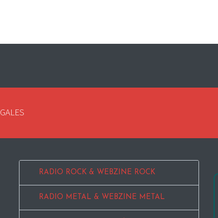
EGALES
RADIO ROCK & WEBZINE ROCK
RADIO METAL & WEBZINE METAL