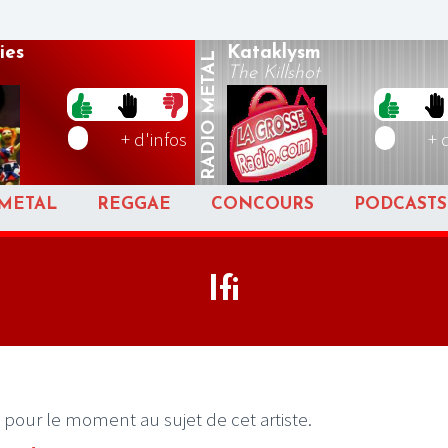
ies
Kataklysm
METAL
The Killshot
RADIO
+ d'infos
+ 
METAL
REGGAE
CONCOURS
PODCASTS
Ifi
 pour le moment au sujet de cet artiste.