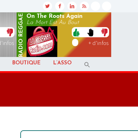
REGGAE
On The Roots Again
La Mort Est Au Bout
RADIO
d'infos
+ d'infos
BOUTIQUE
L’ASSO