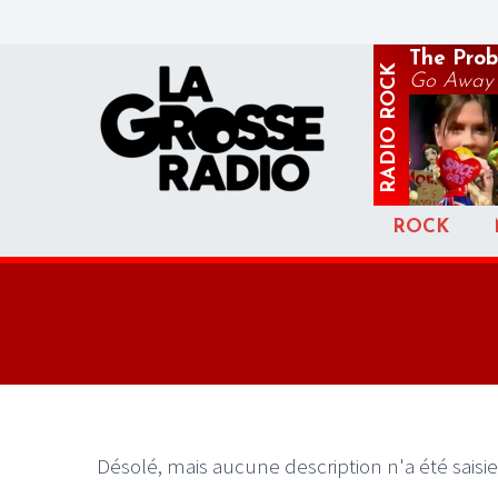
The Prob
ROCK
Go Away
RADIO
ROCK
Désolé, mais aucune description n'a été saisie