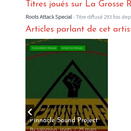
Titres joués sur La Grosse 
Roots Attack Special
- Titre diffusé 293 fois de
Articles parlant de cet artis
FLASHBACK REGGAE
WEBZINE REGGAE
agique
oots
Pinnacle Sound Project
n,
ygo
By salomon_roots
/ 25 mars