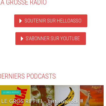
LA GROSSE RADIO
SOUTENIR SUR HELLOASSO
S'ABONNER SUR YOUTUBE
DERNIERS PODCASTS
LE GROS RIFFIFI
LE GROS RIFFIFI – Littératurock !!!