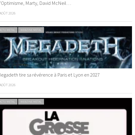
’Optimisme, Marty, David McNeil…
 AOÛT 2026
ACTU METAL
WEBZINE METAL
egadeth tire sa révérence à Paris et Lyon en 2027
 AOÛT 2026
ACTU METAL
WEBZINE METAL