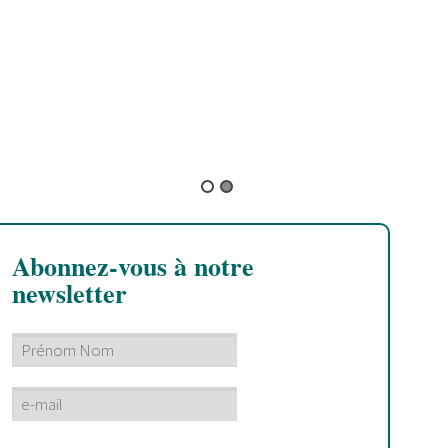
B
L
d
h
Abonnez-vous à notre
newsletter