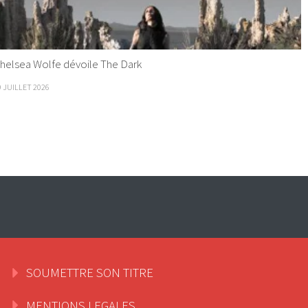
helsea Wolfe dévoile The Dark
9 JUILLET 2026
SOUMETTRE SON TITRE
MENTIONS LEGALES