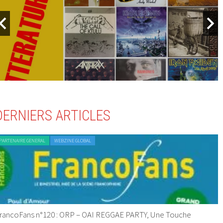
DERNIERS ARTICLES
PARTENAIRE GENERAL
WEBZINE GLOBAL
rancoFans n°120 : ORP – OAI REGGAE PARTY, Une Touche