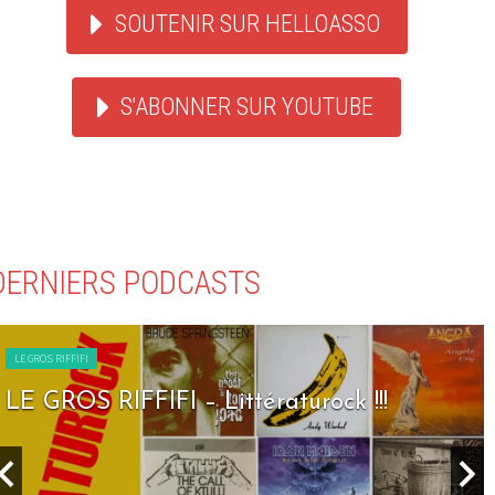
SOUTENIR SUR HELLOASSO
S'ABONNER SUR YOUTUBE
DERNIERS PODCASTS
LE GROS RIFFIFI
LE GROS RIFFIFI – Littératurock !!!