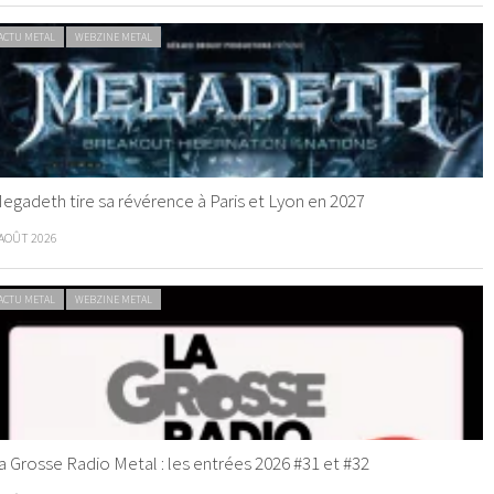
ACTU METAL
WEBZINE METAL
egadeth tire sa révérence à Paris et Lyon en 2027
 AOÛT 2026
ACTU METAL
WEBZINE METAL
a Grosse Radio Metal : les entrées 2026 #31 et #32