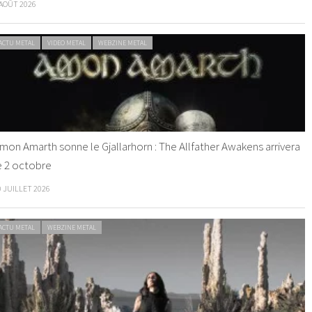
 AOÛT 2026
ACTU METAL
VIDEO METAL
WEBZINE METAL
mon Amarth sonne le Gjallarhorn : The Allfather Awakens arrivera
e 2 octobre
0 JUILLET 2026
ACTU METAL
WEBZINE METAL