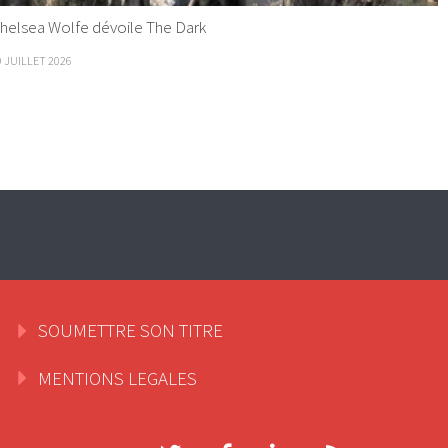
helsea Wolfe dévoile The Dark
9 JUILLET 2026
SOUMETTRE SON TITRE
MENTIONS LEGALES