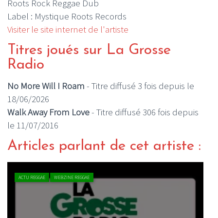
Roots Rock Reggae Dub
Label : Mystique Roots Records
Visiter le site internet de l'artiste
Titres joués sur La Grosse
Radio
No More Will I Roam
- Titre diffusé 3 fois depuis le
18/06/2026
Walk Away From Love
- Titre diffusé 306 fois depuis
le 11/07/2016
Articles parlant de cet artiste :
ACTU REGGAE
WEBZINE REGGAE