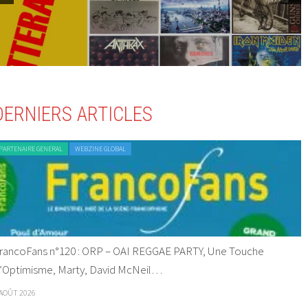
DERNIERS ARTICLES
PARTENAIRE GENERAL
WEBZINE GLOBAL
rancoFans n°120 : ORP – OAI REGGAE PARTY, Une Touche
’Optimisme, Marty, David McNeil…
 AOÛT 2026