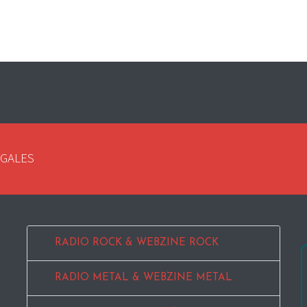
EGALES
RADIO ROCK & WEBZINE ROCK
RADIO METAL & WEBZINE METAL