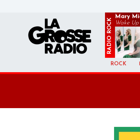
Mary Mid
ROCK
Wake Up
RADIO
ROCK