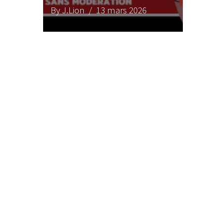
By J.Lion
/ 13 mars 2026
LE GROS RIFFIF
LE GRO
Christm