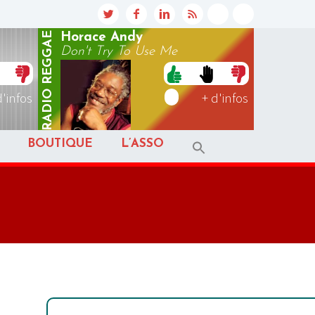
REGGAE
Horace Andy
Don't Try To Use Me
RADIO
d'infos
+ d'infos
BOUTIQUE
L’ASSO