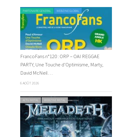
PARTENAIRE GENERAL
WEBZINE GLOBAL
FrancoFans n°120 : ORP – OAI REGGAE
PARTY, Une Touche d’Optimisme, Marty,
David McNeil…
6 AOÛT 2026
ACTU METAL
WEBZINE METAL