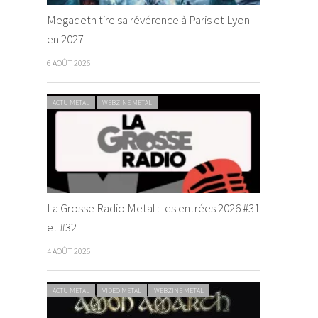
Megadeth tire sa révérence à Paris et Lyon
en 2027
6 AOÛT 2026
ACTU METAL
WEBZINE METAL
La Grosse Radio Metal : les entrées 2026 #31
et #32
4 AOÛT 2026
ACTU METAL
VIDEO METAL
WEBZINE METAL