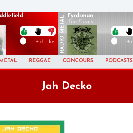
dlefield
Fyrdsman
METAL
The Forger
RADIO
+ d'infos
+ 
METAL
REGGAE
CONCOURS
PODCASTS
Jah Decko