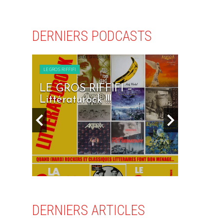
DERNIERS PODCASTS
LE GROS RIFFIFI
LE GROS RIFFI
rfin’
LE GROS RIFFIFI –
LE GR
Littératurock !!!
Days To
DERNIERS ARTICLES