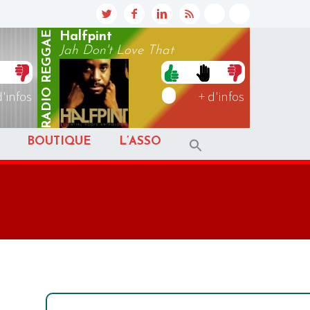
REGGAE
Halfpint
Jah Don't Love That
RADIO
d'infos
+ d'infos
BOUTIQUE
L’ASSO