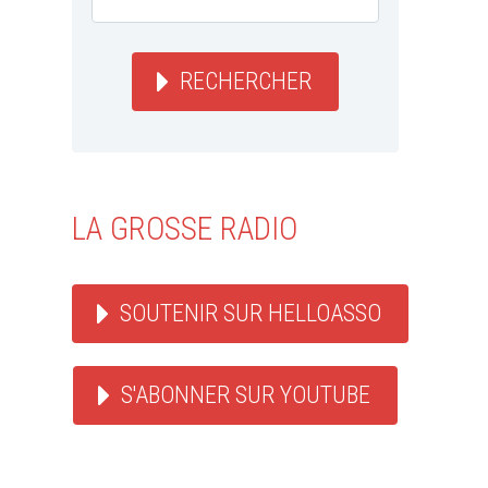
l’indépe
jamaïcai
By Jack
/ 10
RECHERCHER
Junior Byles : l’auteur de
L'une des da
Fade Away s’est éteint
festives du 
By salomon_roots
/ 19 mai
est le jour 
2025
Le 6 août 196
LA GROSSE RADIO
SOUTENIR SUR HELLOASSO
S'ABONNER SUR YOUTUBE