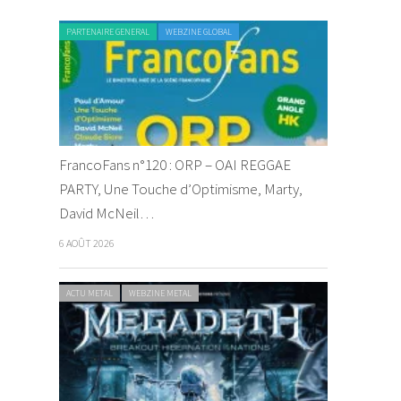
PARTENAIRE GENERAL
WEBZINE GLOBAL
FrancoFans n°120 : ORP – OAI REGGAE
PARTY, Une Touche d’Optimisme, Marty,
David McNeil…
6 AOÛT 2026
ACTU METAL
WEBZINE METAL