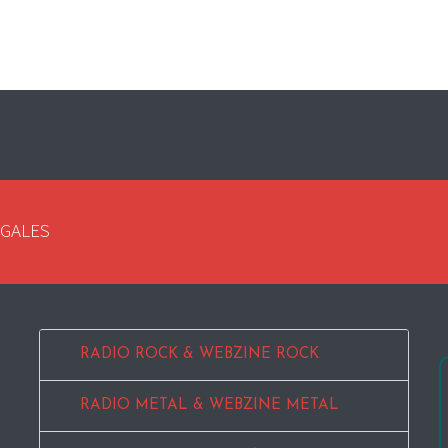
EGALES
RADIO ROCK & WEBZINE ROCK
RADIO METAL & WEBZINE METAL