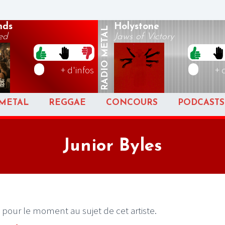
nds
Holystone
METAL
ed
Jaws of Victory
RADIO
+ d'infos
+ 
METAL
REGGAE
CONCOURS
PODCASTS
Junior Byles
 pour le moment au sujet de cet artiste.