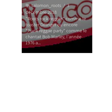
lidaire
By salomon_roots
/ 3
embre
décembre 2018
"Roots rock reggae" comme le
et la
toaster Dillinger ou encore
 crise
"Punk reggae party" comme le
19
chantait Bob Marley, l'année
1976 a...