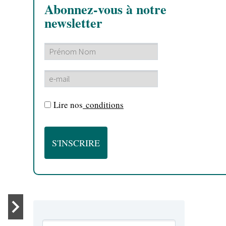
Abonnez-vous à notre
newsletter
ACTU REGGAE
WEBZINE REGGAE
ACTU REGGAE
WEB
Lire nos
conditions
Inner Cir
Beat Dow
By salomon
Festival 
ACTU REGGAE
WEB