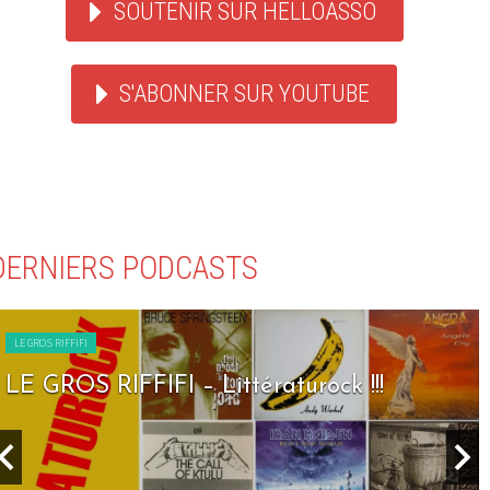
SOUTENIR SUR HELLOASSO
S'ABONNER SUR YOUTUBE
DERNIERS PODCASTS
LE GROS RIFFIFI
LE GROS RIFFIFI – Littératurock !!!