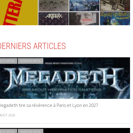
DERNIERS ARTICLES
ACTU METAL
WEBZINE METAL
egadeth tire sa révérence à Paris et Lyon en 2027
 AOÛT 2026
ACTU METAL
WEBZINE METAL