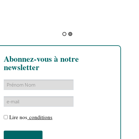
D
d
B
Abonnez-vous à notre
newsletter
Lire nos
conditions