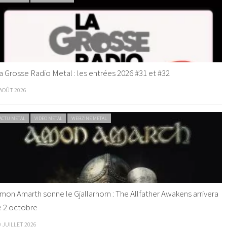
a Grosse Radio Metal : les entrées 2026 #31 et #32
 AOÛT 2026
ACTU METAL
VIDEO METAL
WEBZINE METAL
mon Amarth sonne le Gjallarhorn : The Allfather Awakens arrivera
e 2 octobre
0 JUILLET 2026