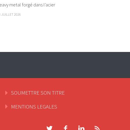
eavy metal forgé dans l’acier
8 JUILLET 2026
SOUMETTRE SON TITRE
MENTIONS LEGALES