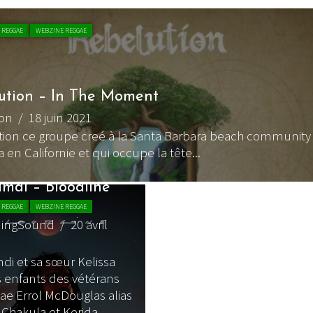
 REGGAE
WEBZINE REGGAE
ution – In The Moment
pon
/ 18 juin 2021
ion ce groupe creé à la Santa Barbara beach community 
ta en Californie et qui occupe la tête...
mdi – Bloodline
m
 REGGAE
WEBZINE REGGAE
ningSound
/ 20 avril
i et sa sœur Kelissa
s enfants des vétérans
ae Errol McDouglas alias
Chakula et Kerida