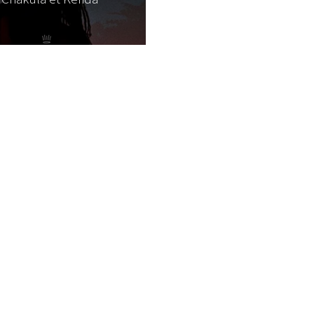
I
LE GROS RIFFIFI
S RIFFIFI –
LE GROS RIFFIFI – Su
as Riffifi 2025 !!!
The Covers !!!