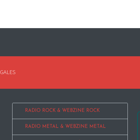
EGALES
RADIO ROCK & WEBZINE ROCK
RADIO METAL & WEBZINE METAL