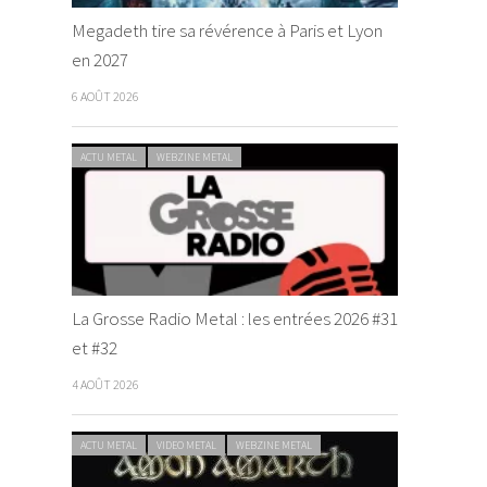
Megadeth tire sa révérence à Paris et Lyon
en 2027
6 AOÛT 2026
ACTU METAL
WEBZINE METAL
La Grosse Radio Metal : les entrées 2026 #31
et #32
4 AOÛT 2026
ACTU METAL
VIDEO METAL
WEBZINE METAL