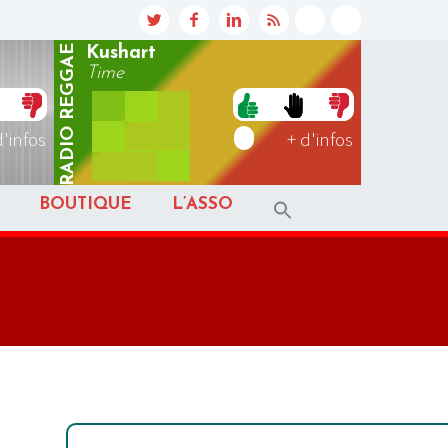
REGGAE
Kushart
Time
RADIO
d'infos
+ d'infos
BOUTIQUE
L’ASSO