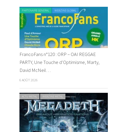
PARTENAIRE GENERAL
WEBZINE GLOBAL
FrancoFans n°120 : ORP – OAI REGGAE
PARTY, Une Touche d’Optimisme, Marty,
David McNeil…
6 AOÛT 2026
ACTU METAL
WEBZINE METAL