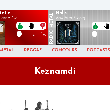
Mafia
Holls
METAL
 Come On
Fall Into Decay
RADIO
+ d'infos
+ 
METAL
REGGAE
CONCOURS
PODCASTS
Keznamdi