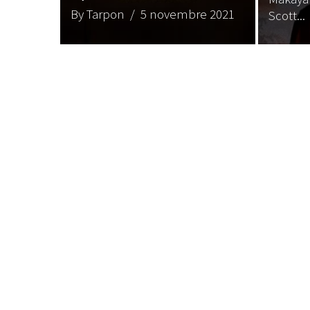
By Tarpon
/ 5 novembre 2021
Scott...
LE GROS RIFFIF
LE GRO
Christm