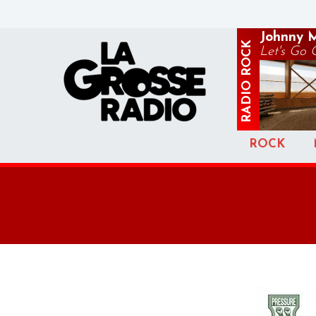
Johnny 
ROCK
Let's Go
RADIO
ROCK