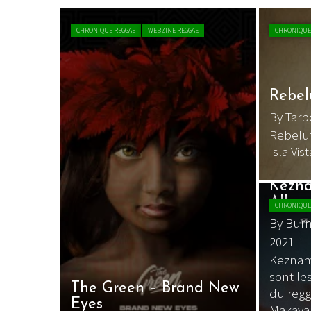
CHRONIQUE REGGAE
WEBZINE REGGAE
CHRONIQUE
Rebel
By Tar
Rebelut
Isla Vis
Kezna
Albu
CHRONIQUE
By Bur
2021
Keznamd
sont le
The Green – Brand New
du regg
Eyes
Makaya 