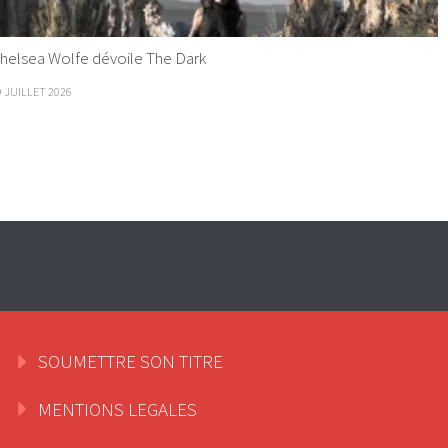
helsea Wolfe dévoile The Dark
9 JUILLET 2026
SOUMETTRE SON TITRE
MENTIONS LEGALES