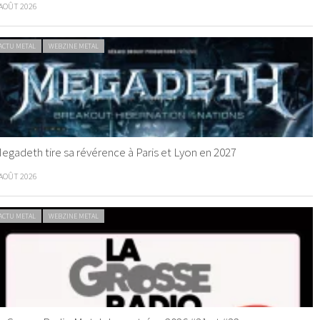
 AOÛT 2026
ACTU METAL
WEBZINE METAL
egadeth tire sa révérence à Paris et Lyon en 2027
 AOÛT 2026
ACTU METAL
WEBZINE METAL