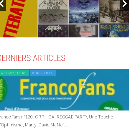
DERNIERS ARTICLES
PARTENAIRE GENERAL
WEBZINE GLOBAL
rancoFans n°120 : ORP – OAI REGGAE PARTY, Une Touche
’Optimisme, Marty, David McNeil…