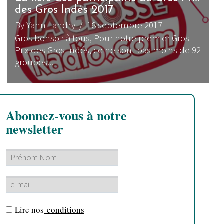
des Gros Indés 2017
By Yann Landry
/ 18 septembre 2017
Gros bonsoir à tous, Pour notre premier Gros
Prix des Gros Indés, ce ne sont pas moins de 92
groupes...
Abonnez-vous à notre
newsletter
Lire nos
conditions