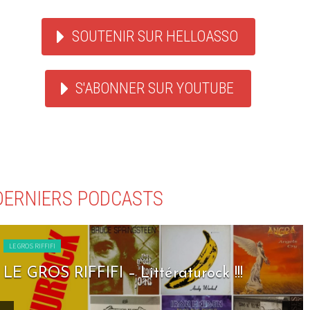
SOUTENIR SUR HELLOASSO
S'ABONNER SUR YOUTUBE
DERNIERS PODCASTS
LE GROS RIFFIFI
LE GROS RIFFIFI – Seven Days To Rock !!!