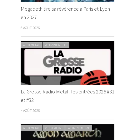
Megadeth tire sa révérence à Paris et Lyon
en 2027
6 AOÛT 2026
ACTU METAL
WEBZINE METAL
La Grosse Radio Metal : les entrées 2026 #31
et #32
4 AOÛT 2026
ACTU METAL
VIDEO METAL
WEBZINE METAL