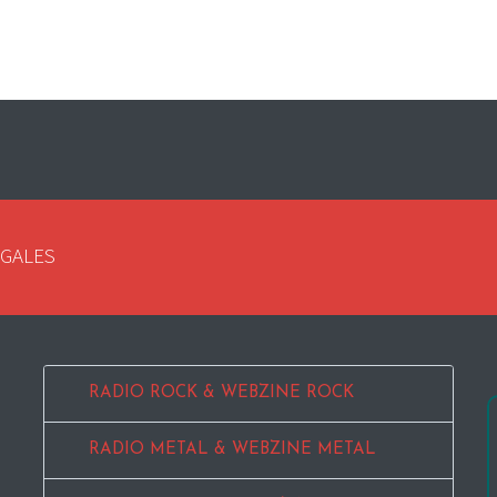
EGALES
RADIO ROCK & WEBZINE ROCK
RADIO METAL & WEBZINE METAL