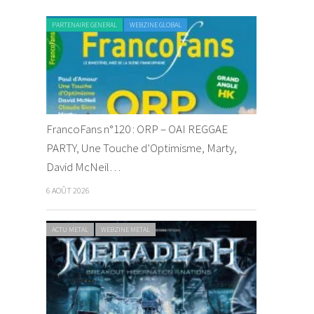
PARTENAIRE GENERAL
WEBZINE GLOBAL
FrancoFans n°120 : ORP – OAI REGGAE
PARTY, Une Touche d’Optimisme, Marty,
David McNeil…
6 AOÛT 2026
ACTU METAL
WEBZINE METAL