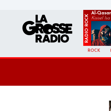
Al-Qasar
ROCK
Kisisel Isa
RADIO
ROCK