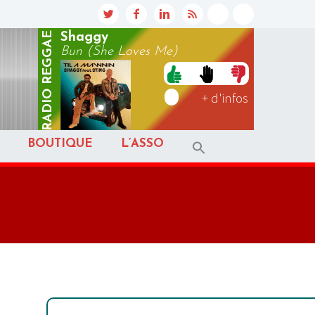
REGGAE
Shaggy
Bun (She Loves Me)
RADIO
+ d'infos
BOUTIQUE
L’ASSO