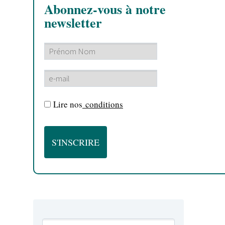
Abonnez-vous à notre
newsletter
Lire nos
conditions
LIVE REPORT METAL
WEBZINE METAL
VIDEO METAL
WE
[EXCLU] 
By Born666