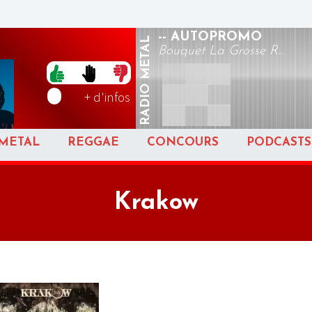
-- AUTOPROMO
METAL
Bouquet La Grosse R...
RADIO
+ d'infos
METAL
REGGAE
CONCOURS
PODCASTS
Krakow