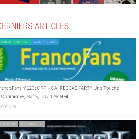
DERNIERS ARTICLES
PARTENAIRE GENERAL
WEBZINE GLOBAL
rancoFans n°120 : ORP – OAI REGGAE PARTY, Une Touche
’Optimisme, Marty, David McNeil…
 AOÛT 2026
ACTU METAL
WEBZINE METAL