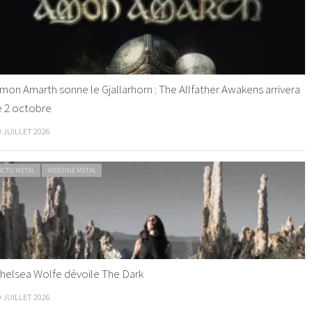
mon Amarth sonne le Gjallarhorn : The Allfather Awakens arrivera
e 2 octobre
0 JUILLET 2026
ACTU METAL
WEBZINE METAL
helsea Wolfe dévoile The Dark
9 JUILLET 2026