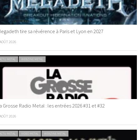
egadeth tire sa révérence à Paris et Lyon en 2027
 AOÛT 2026
ACTU METAL
WEBZINE METAL
a Grosse Radio Metal : les entrées 2026 #31 et #32
 AOÛT 2026
ACTU METAL
VIDEO METAL
WEBZINE METAL