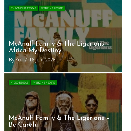
CHRONIQUE REGGAE
WEBZINE REGGAE
McAnuff Family & The Ligerians –
Africa My Destiny
By Yul
/ 16 juin 2026
VIDEO REGGAE
WEBZINE REGGAE
McAnuff Family & The Ligerians –
Be Careful