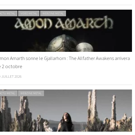
ACTU METAL
VIDEO METAL
WEBZINE METAL
mon Amarth sonne le Gjallarhorn : The Allfather Awakens arrivera
e 2 octobre
0 JUILLET 2026
ACTU METAL
WEBZINE METAL