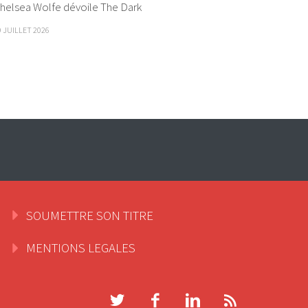
helsea Wolfe dévoile The Dark
9 JUILLET 2026
SOUMETTRE SON TITRE
MENTIONS LEGALES