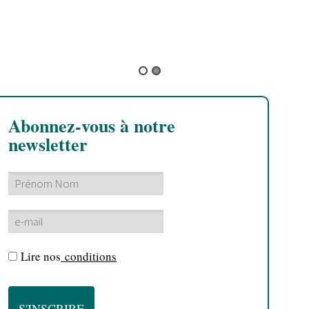
B
A
t
d
Abonnez-vous à notre
newsletter
Lire nos
conditions