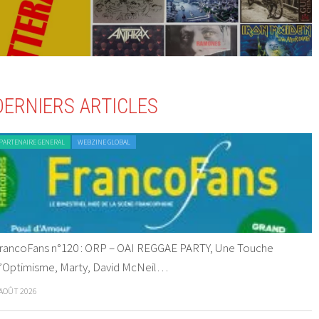
DERNIERS ARTICLES
PARTENAIRE GENERAL
WEBZINE GLOBAL
rancoFans n°120 : ORP – OAI REGGAE PARTY, Une Touche
’Optimisme, Marty, David McNeil…
 AOÛT 2026