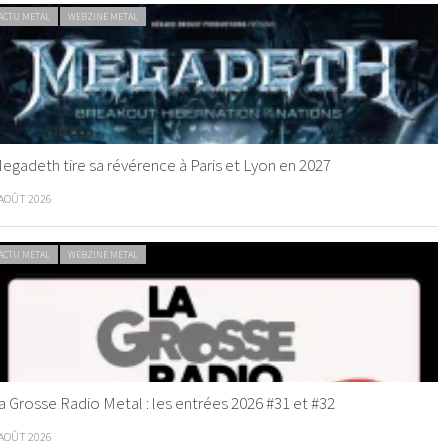
ACTU METAL
WEBZINE METAL
egadeth tire sa révérence à Paris et Lyon en 2027
 AOÛT 2026
ACTU METAL
WEBZINE METAL
a Grosse Radio Metal : les entrées 2026 #31 et #32
 AOÛT 2026