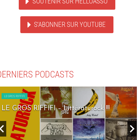
SOUTENIR SUR HELLOASSO
S'ABONNER SUR YOUTUBE
DERNIERS PODCASTS
LE GROS RIFFIFI
LE GROS RIFFIFI – Littératurock !!!