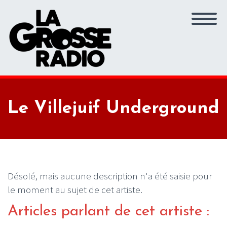
Le Villejuif Underground
Désolé, mais aucune description n'a été saisie pour
le moment au sujet de cet artiste.
Articles parlant de cet artiste :