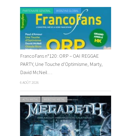
PARTENAIRE GENERAL
WEBZINE GLOBAL
FrancoFans n°120 : ORP – OAI REGGAE
PARTY, Une Touche d’Optimisme, Marty,
David McNeil…
6 AOÛT 2026
ACTU METAL
WEBZINE METAL