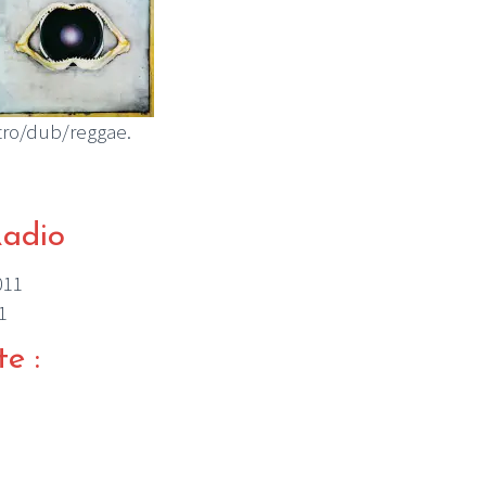
tro/dub/reggae.
Radio
011
1
te :