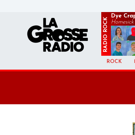
Dye Cra
ROCK
Homesick
RADIO
ROCK