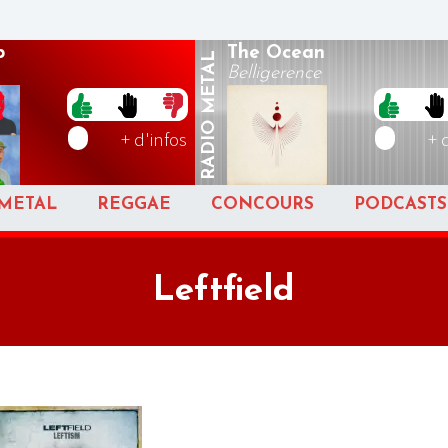
p
The Ocean
METAL
Belligerence
RADIO
+ d'infos
+ 
METAL
REGGAE
CONCOURS
PODCASTS
Leftfield