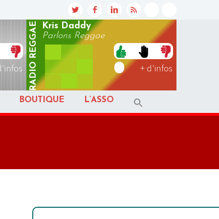
REGGAE
Kris Daddy
Parlons Reggae
RADIO
d'infos
+ d'infos
BOUTIQUE
L’ASSO