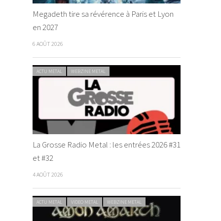
Megadeth tire sa révérence à Paris et Lyon
en 2027
6 AOÛT 2026
ACTU METAL
WEBZINE METAL
La Grosse Radio Metal : les entrées 2026 #31
et #32
4 AOÛT 2026
ACTU METAL
VIDEO METAL
WEBZINE METAL