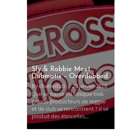
Sly & Robbie Meet
Dubmatix – Overdubbed
By charliedub
/ 23 janvier 2018
Que se passe-t-il lorsque trois
grands producteurs de reggae
et de dub se rencontrent ? Il se
produit des étincelles...