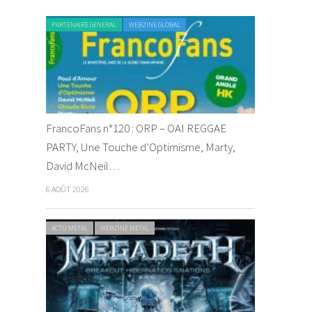
PARTENAIRE GENERAL
WEBZINE GLOBAL
FrancoFans n°120 : ORP – OAI REGGAE
PARTY, Une Touche d’Optimisme, Marty,
David McNeil…
6 AOÛT 2026
ACTU METAL
WEBZINE METAL