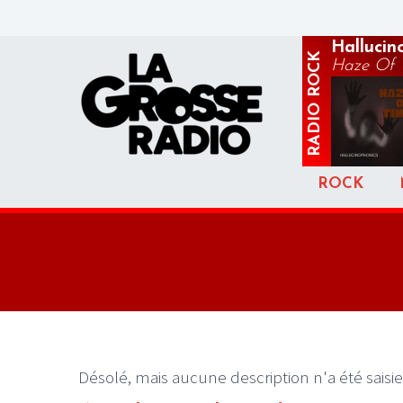
Hallucin
ROCK
Haze Of 
RADIO
ROCK
Désolé, mais aucune description n'a été saisie