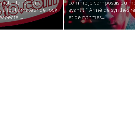
 instantanément
comme je composais du me
 à tout amateur de rock
avant ! " Armé de synthés ré
especte....
et de rythmes...