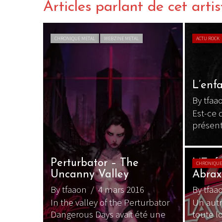
Articles parlant de cet artis
CHRONIQUE METAL
WEBZINE METAL
ACTU ROCK
L’enf
By tfaa
Est-ce q
présent
Perturbator – The
L’Enf
CHRONIQUE
Uncanny Valley
Abrax
By tfaaon
/ 4 mars 2016
By tfaa
In the valley of the Perturbator
Un aut
Dangerous Days avait été une
toute l