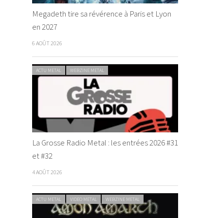
Megadeth tire sa révérence à Paris et Lyon
en 2027
6 AOÛT 2026
ACTU METAL
WEBZINE METAL
La Grosse Radio Metal : les entrées 2026 #31
et #32
4 AOÛT 2026
ACTU METAL
VIDEO METAL
WEBZINE METAL