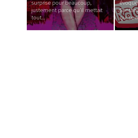
surprise pour beaucoup,
évoque
justement parce qu'il mettait
Santana
tout...
qui se r