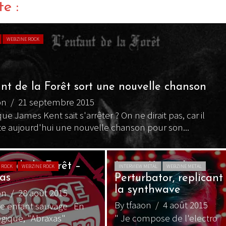
te :
WEBZINE ROCK
ant de la Forêt sort une nouvelle chanson
on
/ 21 septembre 2015
ue James Kent sait s'arrêter ? On ne dirait pas, car il
e aujourd'hui une nouvelle chanson pour son...
ant de la Forêt –
James Kent alias
 ROCK
WEBZINE ROCK
INTERVIEW METAL
WEBZINE METAL
as
Perturbator, replicant
la synthwave
on
/ 28 août 2015
By tfaaon
/ 4 août 2015
re enfant sauvage En
ogique, "Abraxas"
" Je compose de l'electro