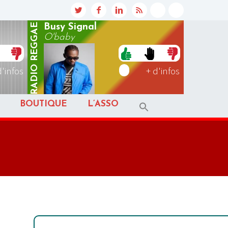
REGGAE
Busy Signal
O'baby
RADIO
d'infos
+ d'infos
BOUTIQUE
L’ASSO