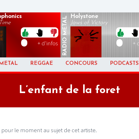
ophonics
Holystone
METAL
Time
Jaws of Victory
RADIO
+ d'infos
+ 
METAL
REGGAE
CONCOURS
PODCASTS
L’enfant de la foret
 pour le moment au sujet de cet artiste.