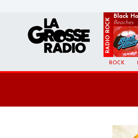
Black H
ROCK
Beaches
RADIO
ROCK