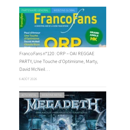
PARTENAIRE GENERAL
WEBZINE GLOBAL
FrancoFans n°120 : ORP – OAI REGGAE
PARTY, Une Touche d’Optimisme, Marty,
David McNeil…
6 AOÛT 2026
ACTU METAL
WEBZINE METAL