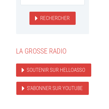
RECHERCHER
LA GROSSE RADIO
ACTU REGGAE
ACTU ROCK
WEBZINE REGGAE
ACTU ROCK
WEBZ
SOUTENIR SUR HELLOASSO
WEBZINE ROCK
S'ABONNER SUR YOUTUBE
La Grosse
By Yann Lan