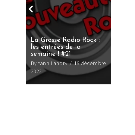
OCK
La Grosse Radio Rock :
LE GROS RIFFIF
les entrées de la
semaine ! #21
LE GRO
Christm
23 #22
By Yann Landry
/ 19 décembre
juin 2023
2022