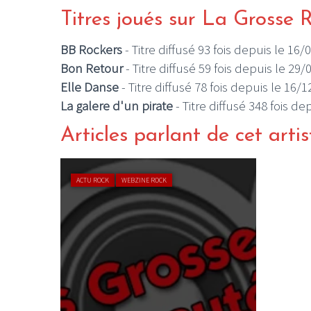
Titres joués sur La Grosse 
BB Rockers
- Titre diffusé 93 fois depuis le 16
Bon Retour
- Titre diffusé 59 fois depuis le 29
Elle Danse
- Titre diffusé 78 fois depuis le 16/
La galere d'un pirate
- Titre diffusé 348 fois d
Articles parlant de cet artis
ACTU ROCK
WEBZINE ROCK
! #87