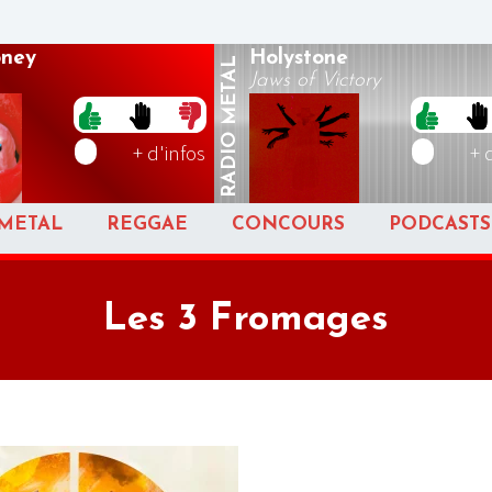
oney
Holystone
METAL
Jaws of Victory
RADIO
+ d'infos
+ 
METAL
REGGAE
CONCOURS
PODCASTS
Les 3 Fromages