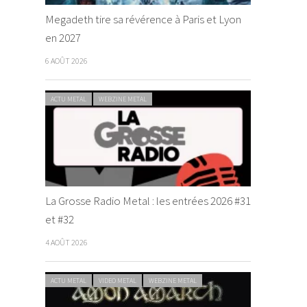
Megadeth tire sa révérence à Paris et Lyon
en 2027
6 AOÛT 2026
ACTU METAL
WEBZINE METAL
La Grosse Radio Metal : les entrées 2026 #31
et #32
4 AOÛT 2026
ACTU METAL
VIDEO METAL
WEBZINE METAL