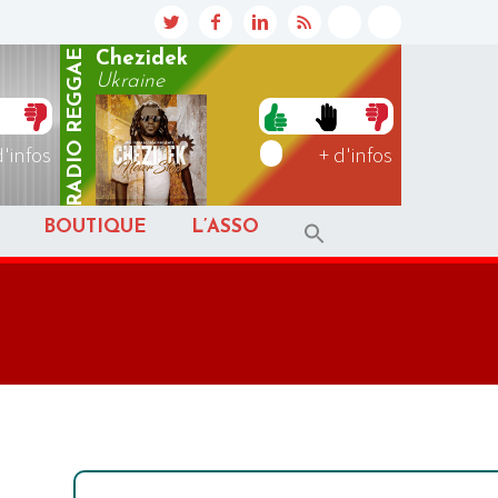
REGGAE
Chezidek
Ukraine
RADIO
d'infos
+ d'infos
BOUTIQUE
L’ASSO