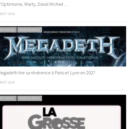
’Optimisme, Marty, David McNeil…
 AOÛT 2026
ACTU METAL
WEBZINE METAL
egadeth tire sa révérence à Paris et Lyon en 2027
 AOÛT 2026
ACTU METAL
WEBZINE METAL