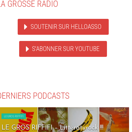
LA GROSSE RADIO
SOUTENIR SUR HELLOASSO
S'ABONNER SUR YOUTUBE
DERNIERS PODCASTS
LE GROS RIFFIFI
LE GROS RIFFIFI – Littératurock !!!