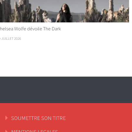
helsea Wolfe dévoile The Dark
9 JUILLET 2026
SOUMETTRE SON TITRE
MENTIONS LEGALES