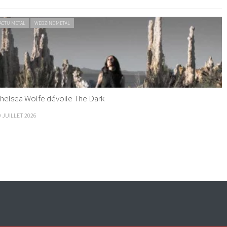
ACTU METAL
WEBZINE METAL
helsea Wolfe dévoile The Dark
9 JUILLET 2026