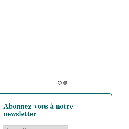
B
L
L
B
L
s
f
Abonnez-vous à notre
newsletter