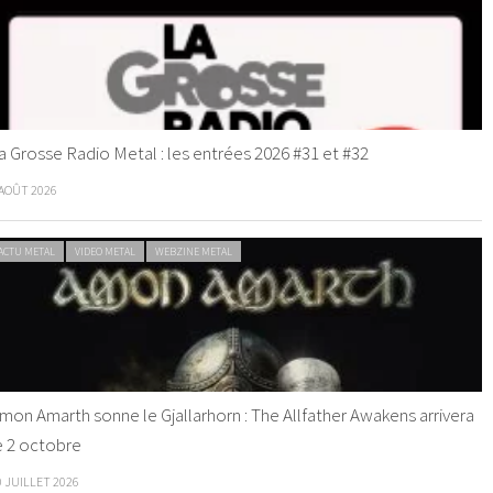
a Grosse Radio Metal : les entrées 2026 #31 et #32
 AOÛT 2026
ACTU METAL
VIDEO METAL
WEBZINE METAL
mon Amarth sonne le Gjallarhorn : The Allfather Awakens arrivera
e 2 octobre
0 JUILLET 2026