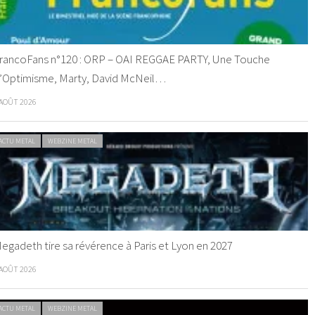
rancoFans n°120 : ORP – OAI REGGAE PARTY, Une Touche
’Optimisme, Marty, David McNeil…
 AOÛT 2026
ACTU METAL
WEBZINE METAL
egadeth tire sa révérence à Paris et Lyon en 2027
 AOÛT 2026
ACTU METAL
WEBZINE METAL