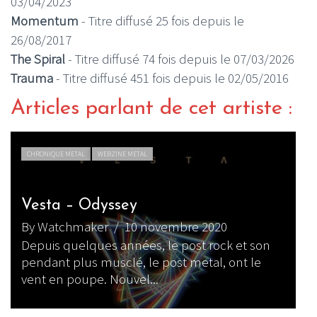
03/04/2023
Momentum
- Titre diffusé 25 fois depuis le
26/08/2017
The Spiral
- Titre diffusé 74 fois depuis le 07/03/2026
Trauma
- Titre diffusé 451 fois depuis le 02/05/2016
Articles parlant de cet artiste :
CHRONIQUE METAL
WEBZINE METAL
Vesta – Odyssey
By Watchmaker
/ 10 novembre 2020
M
Depuis quelques années, le post rock et son
f
pendant plus musclé, le post metal, ont le
B
vent en poupe. Nouvel...