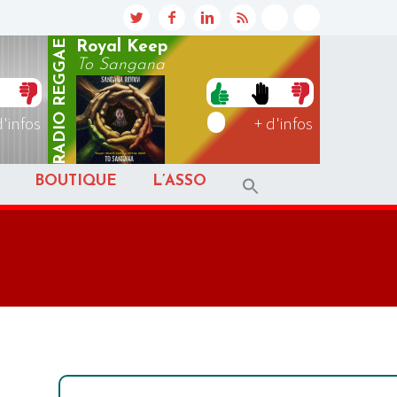
REGGAE
Royal Keep
To Sangana
RADIO
d'infos
+ d'infos
BOUTIQUE
L’ASSO