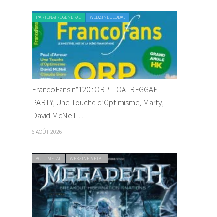
PARTENAIRE GENERAL
WEBZINE GLOBAL
FrancoFans n°120 : ORP – OAI REGGAE
PARTY, Une Touche d’Optimisme, Marty,
David McNeil…
6 AOÛT 2026
ACTU METAL
WEBZINE METAL