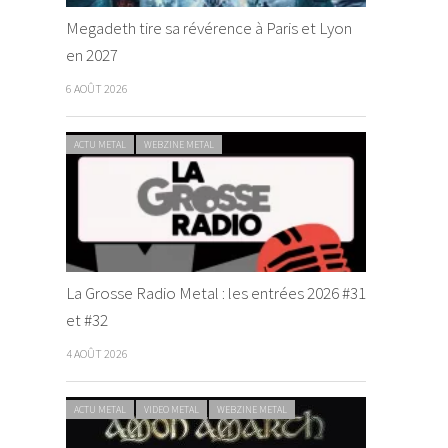
Megadeth tire sa révérence à Paris et Lyon
en 2027
6 AOÛT 2026
ACTU METAL
WEBZINE METAL
La Grosse Radio Metal : les entrées 2026 #31
et #32
4 AOÛT 2026
ACTU METAL
VIDEO METAL
WEBZINE METAL