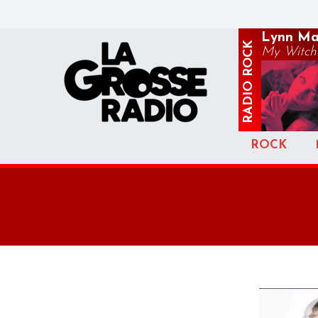
Lynn Ma
ROCK
My Witchc
RADIO
ROCK