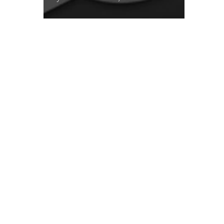
LE GROS RIFFIFI
LE GROS RIFFIF
LE GROS RIFFIFI –
LE GRO
Christmas Riffifi 2025 !!!
The Cov