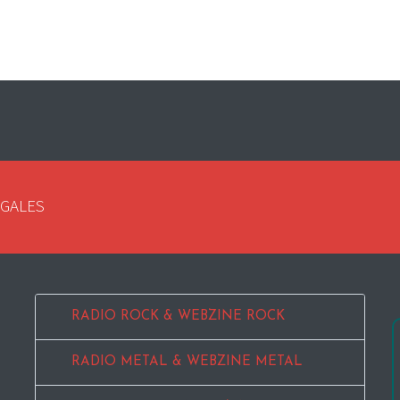
EGALES
RADIO ROCK & WEBZINE ROCK
RADIO METAL & WEBZINE METAL