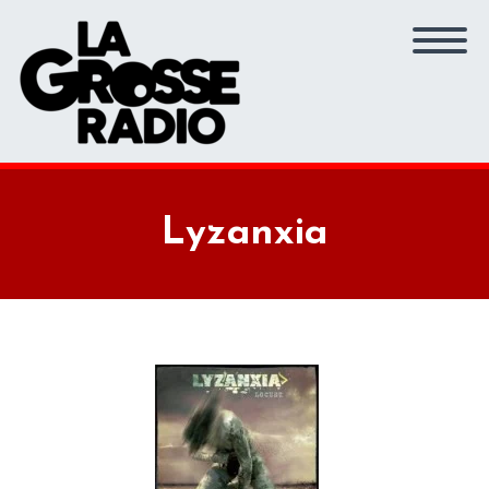
Lyzanxia