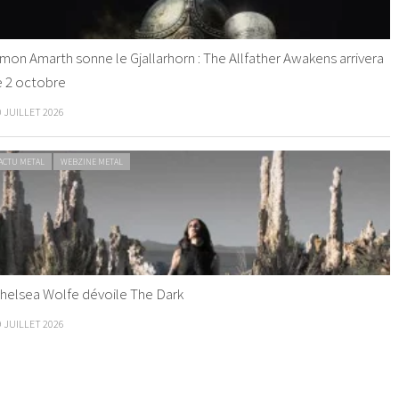
mon Amarth sonne le Gjallarhorn : The Allfather Awakens arrivera
e 2 octobre
0 JUILLET 2026
ACTU METAL
WEBZINE METAL
helsea Wolfe dévoile The Dark
9 JUILLET 2026