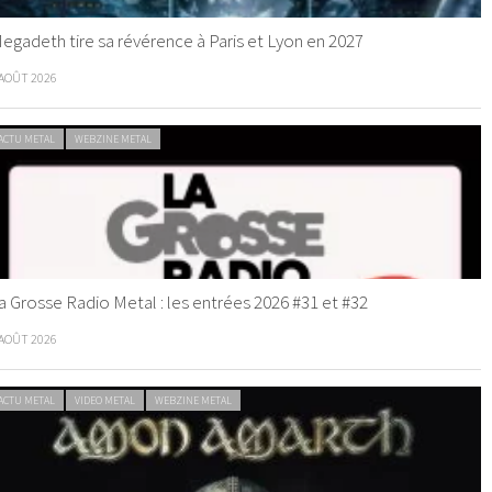
egadeth tire sa révérence à Paris et Lyon en 2027
 AOÛT 2026
ACTU METAL
WEBZINE METAL
a Grosse Radio Metal : les entrées 2026 #31 et #32
 AOÛT 2026
ACTU METAL
VIDEO METAL
WEBZINE METAL