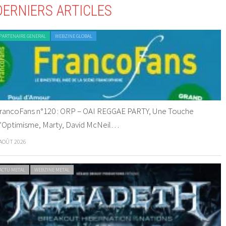
DERNIERS ARTICLES
PARTENAIRE GENERAL
WEBZINE GLOBAL
rancoFans n°120 : ORP – OAI REGGAE PARTY, Une Touche
’Optimisme, Marty, David McNeil…
 AOÛT 2026
ACTU METAL
WEBZINE METAL