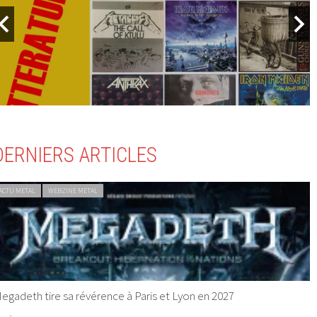
DERNIERS ARTICLES
ACTU METAL
WEBZINE METAL
egadeth tire sa révérence à Paris et Lyon en 2027