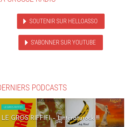
SOUTENIR SUR HELLOASSO
S'ABONNER SUR YOUTUBE
DERNIERS PODCASTS
LE GROS RIFFIFI
LE GROS RIFFIFI – Littératurock !!!