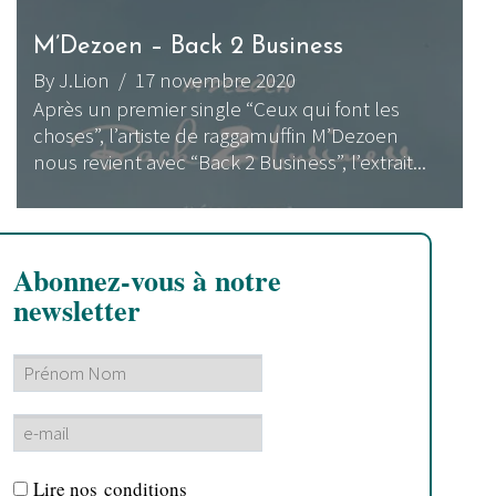
M’Dezoen – Back 2 Business
By J.Lion
/ 17 novembre 2020
Après un premier single “Ceux qui font les
choses”, l’artiste de raggamuffin M’Dezoen
nous revient avec “Back 2 Business”, l’extrait...
Abonnez-vous à notre
newsletter
Lire nos
conditions