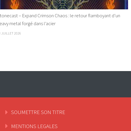
tonecast – Expand Crimson Chaos : le retour flamboyant d’un
eavy metal forgé dans l’acier
8 JUILLET 2026
SOUMETTRE SON TITRE
MENTIONS LEGALES