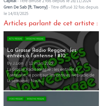
Capital
- Titre diffusé 2 fois depuis le 28/11/2024
Gren De Sab [ft. Tiwony]
- Titre diffusé 32 fois depuis
le 14/03/2025
Articles parlant de cet artiste :
ACTU REGGAE
WEBZINE REGGAE
La Grosse Radio Reggae : les
entrées à l’antenne ! #10
By J.Lion
/ 12 mars 2025
La Grosse Radio Reggae : les entrées à
l'antenne, le point sur les entrées webradio de
la semaine ! Nous...
VIDEO REGGAE
WEBZINE REGGAE