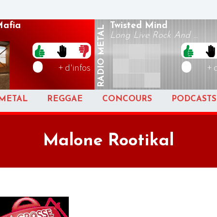
Mafia
Twisted Mind
METAL
Long Live Rock And ...
RADIO
+ d'infos
+ 
METAL
REGGAE
CONCOURS
PODCASTS
Malone Rootikal