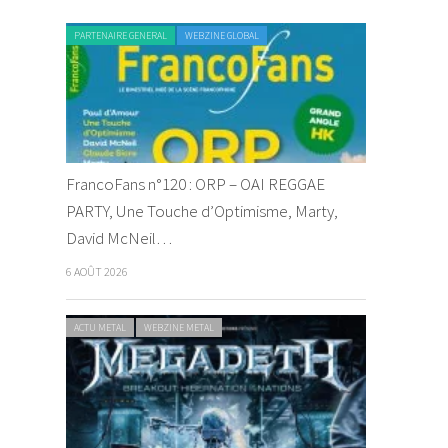
PARTENAIRE GENERAL
WEBZINE GLOBAL
FrancoFans n°120 : ORP – OAI REGGAE
PARTY, Une Touche d’Optimisme, Marty,
David McNeil…
6 AOÛT 2026
ACTU METAL
WEBZINE METAL