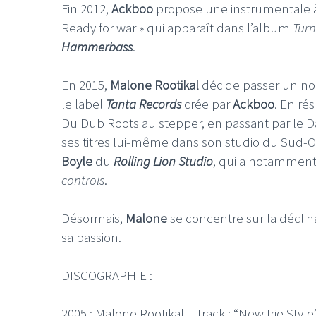
Fin 2012,
Ackboo
propose une instrumentale
Ready for war » qui apparaît dans l’album
Turn
Hammerbass
.
En 2015,
Malone Rootikal
décide passer un no
le label
Tanta Records
crée par
Ackboo
. En ré
LE GROS RIFFIFI
LE GROS RIFFIF
Du Dub Roots au stepper, en passant par le 
LE GROS RIFFIFI –
LE GRO
ses titres lui-même dans son studio du Sud-Ou
Christmas Riffifi 2025 !!!
The Cov
Boyle
du
Rolling Lion Studio
, qui a notamment
controls
.
Désormais,
Malone
se concentre sur la déclin
sa passion.
DISCOGRAPHIE :
2005 : Malone Rootikal – Track : “New Irie S