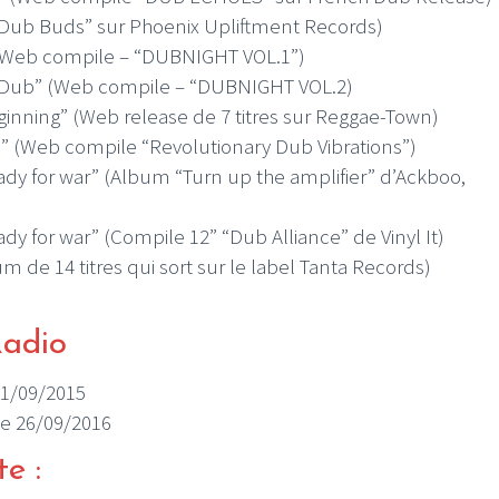
 “Dub Buds” sur Phoenix Upliftment Records)
” (Web compile – “DUBNIGHT VOL.1”)
s Dub” (Web compile – “DUBNIGHT VOL.2)
ginning” (Web release de 7 titres sur Reggae-Town)
s” (Web compile “Revolutionary Dub Vibrations”)
ady for war” (Album “Turn up the amplifier” d’Ackboo,
dy for war” (Compile 12” “Dub Alliance” de Vinyl It)
m de 14 titres qui sort sur le label Tanta Records)
Radio
 21/09/2015
 le 26/09/2016
te :