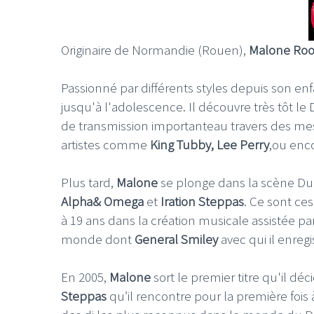
Originaire de Normandie (Rouen),
Malone Root
Passionné par différents styles depuis son enf
jusqu'à l'adolescence. Il découvre très tôt le
de transmission importanteau travers des messag
artistes comme
King Tubby, Lee Perry
,ou enc
Plus tard,
Malone
se plonge dans la scène Du
Alpha& Omega
et
Iration Steppas
. Ce sont ce
à 19 ans dans la création musicale assistée par
monde dont
General Smiley
avec qui il enregis
En 2005,
Malone
sort le premier titre qu'il 
Steppas
qu’il rencontre pour la première fois