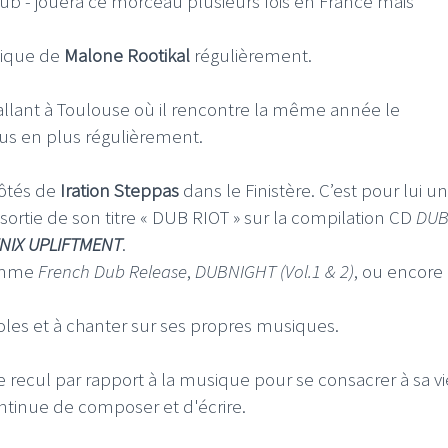
b - jouera ce morceau plusieurs fois en France mais
sique de
Malone Rootikal
régulièrement.
tallant à Toulouse où il rencontre la même année le
lus en plus régulièrement.
côtés de
Iration Steppas
dans le Finistère. C’est pour lui un
ortie de son titre « DUB RIOT » sur la compilation CD
DU
NIX UPLIFTMENT
.
comme
French Dub Release
,
DUBNIGHT (Vol.1 & 2)
, ou encore
oles et à chanter sur ses propres musiques.
recul par rapport à la musique pour se consacrer à sa vi
ntinue de composer et d'écrire.