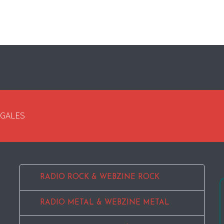
EGALES
RADIO ROCK & WEBZINE ROCK
RADIO METAL & WEBZINE METAL