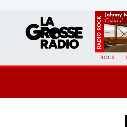
Johnny 
ROCK
Colorful
RADIO
ROCK