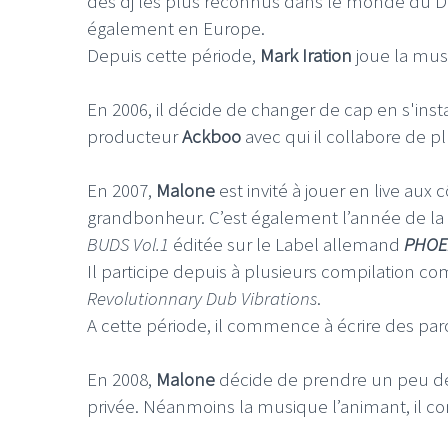
des dj les plus reconnus dans le monde du Du
également en Europe.
Depuis cette période,
Mark Iration
joue la mu
En 2006, il décide de changer de cap en s'ins
producteur
Ackboo
avec qui il collabore de p
En 2007,
Malone
est invité à jouer en live aux 
grandbonheur. C’est également l’année de la s
BUDS Vol.1
éditée sur le Label allemand
PHOE
Il participe depuis à plusieurs compilation 
Revolutionnary Dub Vibrations
.
A cette période, il commence à écrire des par
En 2008,
Malone
décide de prendre un peu de 
privée. Néanmoins la musique l’animant, il co