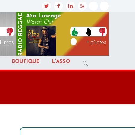
REGGAE
Aza Lineage
Watch Out
RADIO
d'infos
+ d'infos
BOUTIQUE
L’ASSO