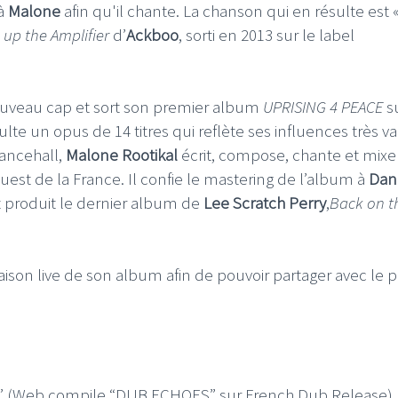
 à
Malone
afin qu'il chante. La chanson qui en résulte est 
 up the Amplifier
d’
Ackboo
, sorti en 2013 sur le label
uveau cap et sort son premier album
UPRISING 4 PEACE
s
sulte un opus de 14 titres qui reflète ses influences très va
I
LE GROS RIFFIFI
Dancehall,
Malone
Rootikal
écrit, compose, chante et mixe
S RIFFIFI – Surfin’
LE GROS RIFFIFI –
est de la France. Il confie le mastering de l’album à
Dan
ers !!!
Littératurock !!!
 produit le dernier album de
Lee Scratch Perry
,
Back on t
aison live de son album afin de pouvoir partager avec le p
tyle” (Web compile “DUB ECHOES” sur French Dub Release)