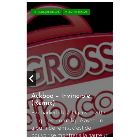
CHRONIQUE
Ackbo
By char
Il l'a di
intervi
dernièr