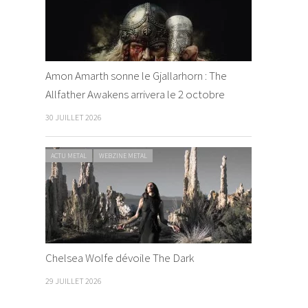
que nous avons eu...
Amon Amarth sonne le Gjallarhorn : The
Allfather Awakens arrivera le 2 octobre
30 JUILLET 2026
ACTU METAL
WEBZINE METAL
Chelsea Wolfe dévoile The Dark
29 JUILLET 2026