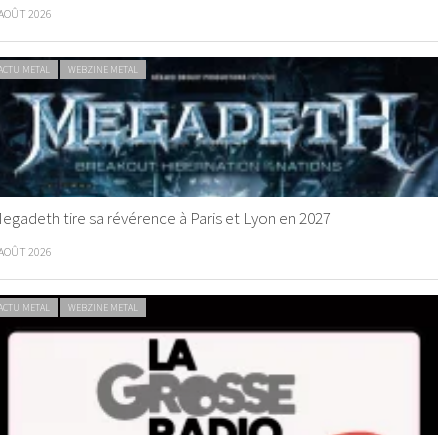
 AOÛT 2026
ACTU METAL
WEBZINE METAL
egadeth tire sa révérence à Paris et Lyon en 2027
 AOÛT 2026
ACTU METAL
WEBZINE METAL