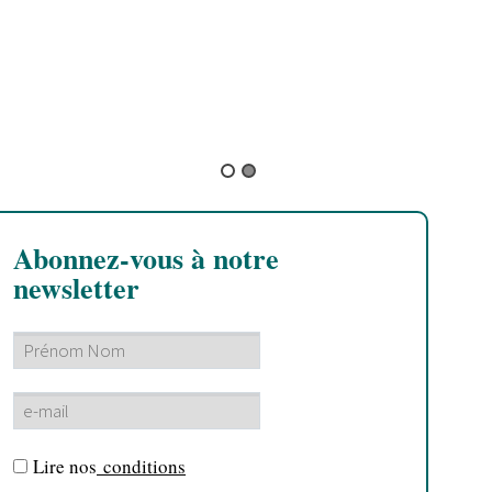
A
B
C
R
M
Abonnez-vous à notre
newsletter
Lire nos
conditions