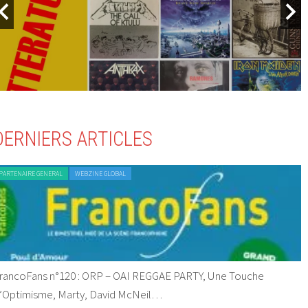
DERNIERS ARTICLES
PARTENAIRE GENERAL
WEBZINE GLOBAL
rancoFans n°120 : ORP – OAI REGGAE PARTY, Une Touche
’Optimisme, Marty, David McNeil…