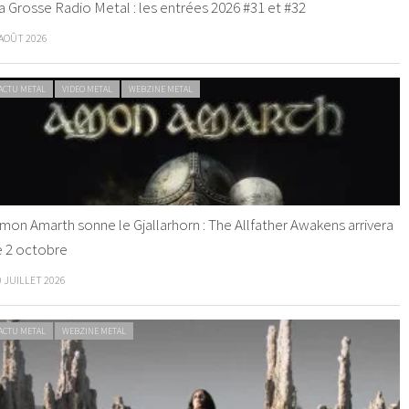
a Grosse Radio Metal : les entrées 2026 #31 et #32
 AOÛT 2026
ACTU METAL
VIDEO METAL
WEBZINE METAL
mon Amarth sonne le Gjallarhorn : The Allfather Awakens arrivera
e 2 octobre
0 JUILLET 2026
ACTU METAL
WEBZINE METAL