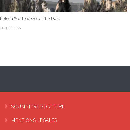
helsea Wolfe dévoile The Dark
9 JUILLET 2026
SOUMETTRE SON TITRE
MENTIONS LEGALES