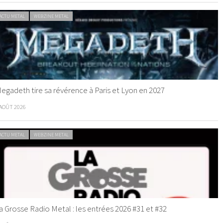
ACTU METAL
WEBZINE METAL
egadeth tire sa révérence à Paris et Lyon en 2027
 AOÛT 2026
ACTU METAL
WEBZINE METAL
a Grosse Radio Metal : les entrées 2026 #31 et #32