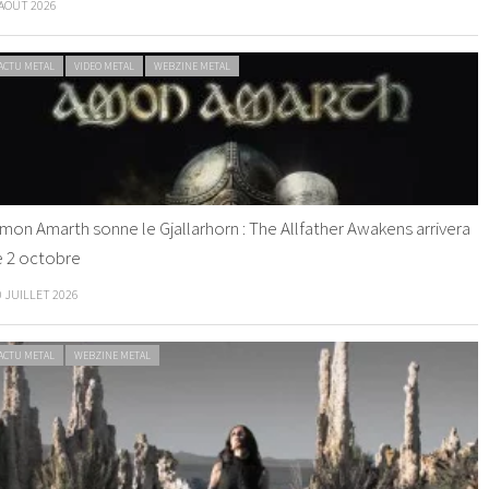
 AOÛT 2026
ACTU METAL
VIDEO METAL
WEBZINE METAL
mon Amarth sonne le Gjallarhorn : The Allfather Awakens arrivera
e 2 octobre
0 JUILLET 2026
ACTU METAL
WEBZINE METAL