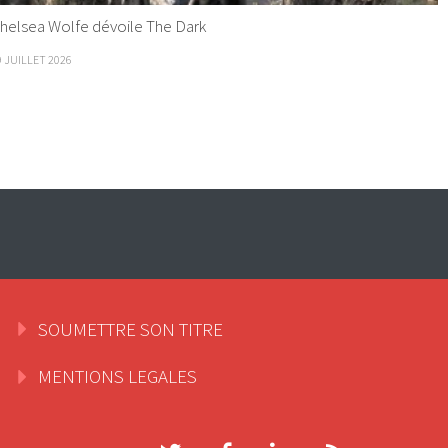
helsea Wolfe dévoile The Dark
9 JUILLET 2026
SOUMETTRE SON TITRE
MENTIONS LEGALES