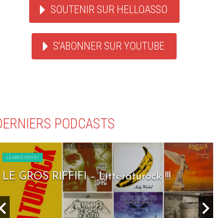
SOUTENIR SUR HELLOASSO
S'ABONNER SUR YOUTUBE
DERNIERS PODCASTS
LE GROS RIFFIFI
LE GROS RIFFIFI – Littératurock !!!