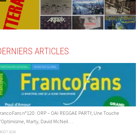
DERNIERS ARTICLES
PARTENAIRE GENERAL
WEBZINE GLOBAL
rancoFans n°120 : ORP – OAI REGGAE PARTY, Une Touche
’Optimisme, Marty, David McNeil…
 AOÛT 2026