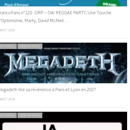
rancoFans n°120 : ORP – OAI REGGAE PARTY, Une Touche
’Optimisme, Marty, David McNeil…
 AOÛT 2026
ACTU METAL
WEBZINE METAL
egadeth tire sa révérence à Paris et Lyon en 2027
 AOÛT 2026
ACTU METAL
WEBZINE METAL