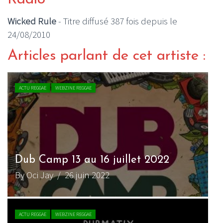
Wicked Rule
- Titre diffusé 387 fois depuis le
24/08/2010
Articles parlant de cet artiste :
ACTU REGGAE
WEBZINE REGGAE
Dub Camp 13 au 16 juillet 2022
By Oci Jay
/ 26 juin 2022
ACTU REGGAE
WEBZINE REGGAE