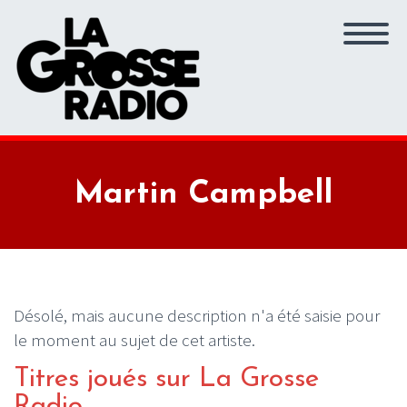
Martin Campbell
Désolé, mais aucune description n'a été saisie pour
le moment au sujet de cet artiste.
Titres joués sur La Grosse
Radio