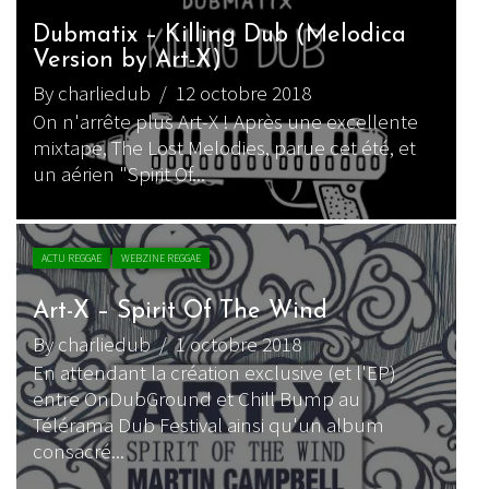
Dubmatix – Killing Dub (Melodica
Version by Art-X)
By charliedub
/ 12 octobre 2018
On n'arrête plus Art-X ! Après une excellente
mixtape, The Lost Melodies, parue cet été, et
un aérien "Spirit Of...
ACTU REGGAE
WEBZINE REGGAE
Art-X – Spirit Of The Wind
By charliedub
/ 1 octobre 2018
En attendant la création exclusive (et l'EP)
entre OnDubGround et Chill Bump au
Télérama Dub Festival ainsi qu'un album
consacré...