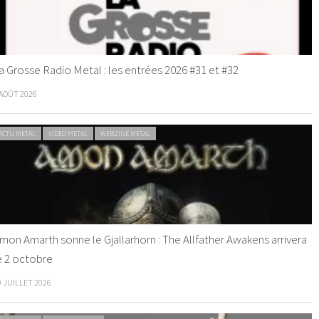
a Grosse Radio Metal : les entrées 2026 #31 et #32
 AOÛT 2026
ACTU METAL
VIDEO METAL
WEBZINE METAL
mon Amarth sonne le Gjallarhorn : The Allfather Awakens arrivera
e 2 octobre
0 JUILLET 2026