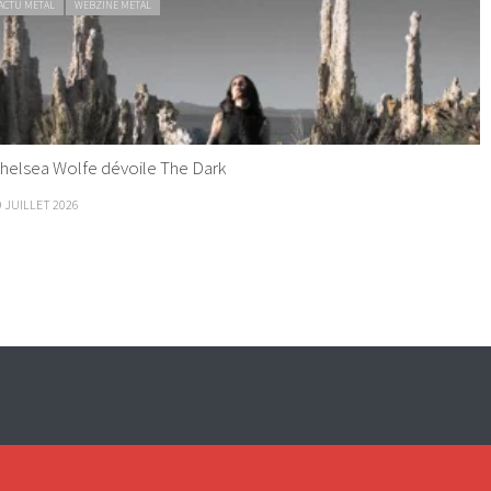
ACTU METAL
WEBZINE METAL
helsea Wolfe dévoile The Dark
9 JUILLET 2026