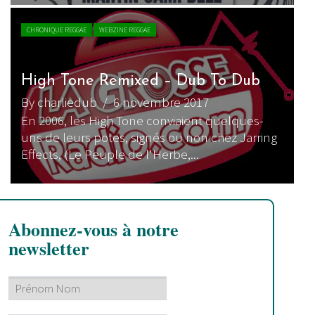
CHRONIQUE REGGAE
WEBZINE REGGAE
High Tone Remixed – Dub To Dub
By charliedub
/ 6 novembre 2017
En 2006, les High Tone conviaient quelques-
uns de leurs potes, signés ou non chez Jarring
Effects, (Le Peuple de l'Herbe,...
Abonnez-vous à notre
newsletter