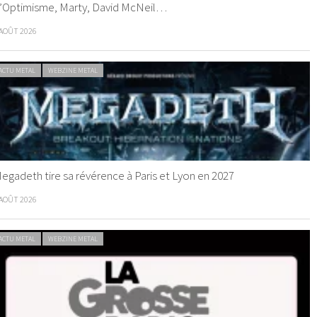
’Optimisme, Marty, David McNeil…
 AOÛT 2026
ACTU METAL
WEBZINE METAL
egadeth tire sa révérence à Paris et Lyon en 2027
 AOÛT 2026
ACTU METAL
WEBZINE METAL