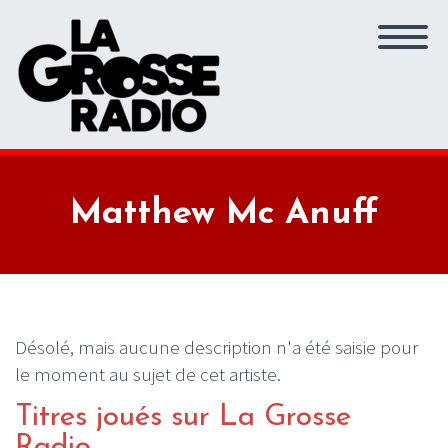
Matthew Mc Anuff
Désolé, mais aucune description n'a été saisie pour
le moment au sujet de cet artiste.
Titres joués sur La Grosse
Radio