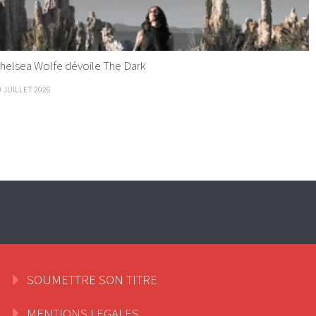
helsea Wolfe dévoile The Dark
9 JUILLET 2026
SOUMETTRE SON TITRE
MENTIONS LEGALES