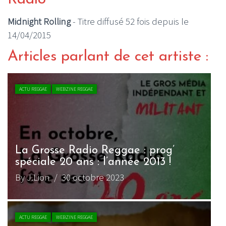
Midnight Rolling
- Titre diffusé 52 fois depuis le
14/04/2015
Articles parlant de cet artiste :
ACTU REGGAE
WEBZINE REGGAE
La Grosse Radio Reggae : prog’
spéciale 20 ans : l’année 2013 !
By J.Lion
/ 30 octobre 2023
ACTU REGGAE
WEBZINE REGGAE