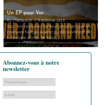
Un EP pour Var
By charliedub
/ 3 octobre 2019
Var, c'est ce jeune chanteur jamaïcain que les
massives français avaient pu découvrir lors de
la tournée d'Inna De Yard...
Abonnez-vous à notre
newsletter