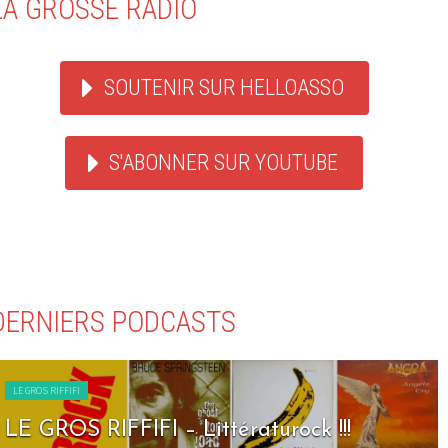
LA GROSSE RADIO
SOUTENIR SUR HELLOASSO
S'ABONNER SUR YOUTUBE
DERNIERS PODCASTS
LE GROS RIFFIFI
LE GROS RIFFIFI – Seven Days To Rock !!!