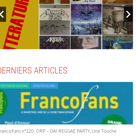
DERNIERS ARTICLES
PARTENAIRE GENERAL
WEBZINE GLOBAL
rancoFans n°120 : ORP – OAI REGGAE PARTY, Une Touche