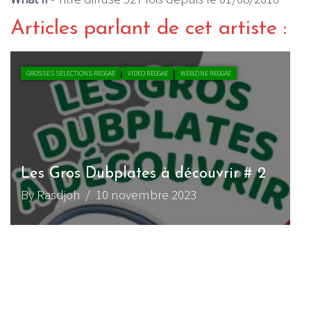
Articles parlant de cet artiste :
GROSSES SELECTIONS REGGAE
VIDEO REGGAE
WEBZINE REGGAE
L
Les Gros Dubplates à découvrir # 2
n
By Rasdjoh
/ 10 novembre 2023
B