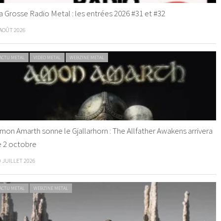
a Grosse Radio Metal : les entrées 2026 #31 et #32
 AOÛT 2026
ACTU METAL
VIDEO METAL
WEBZINE METAL
mon Amarth sonne le Gjallarhorn : The Allfather Awakens arrivera
e 2 octobre
0 JUILLET 2026
ACTU METAL
WEBZINE METAL