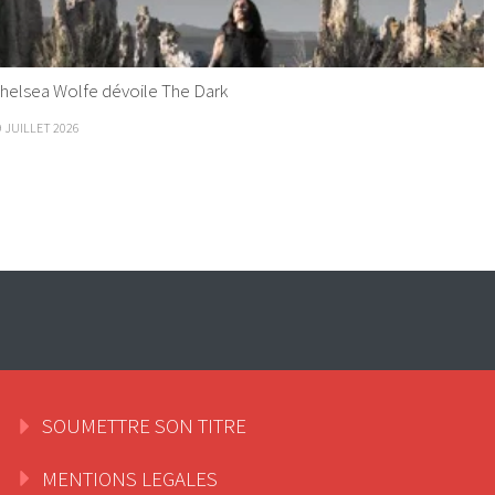
helsea Wolfe dévoile The Dark
9 JUILLET 2026
SOUMETTRE SON TITRE
MENTIONS LEGALES