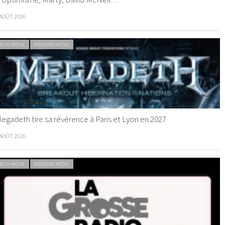
 AOÛT 2026
ACTU METAL
WEBZINE METAL
egadeth tire sa révérence à Paris et Lyon en 2027
 AOÛT 2026
ACTU METAL
WEBZINE METAL