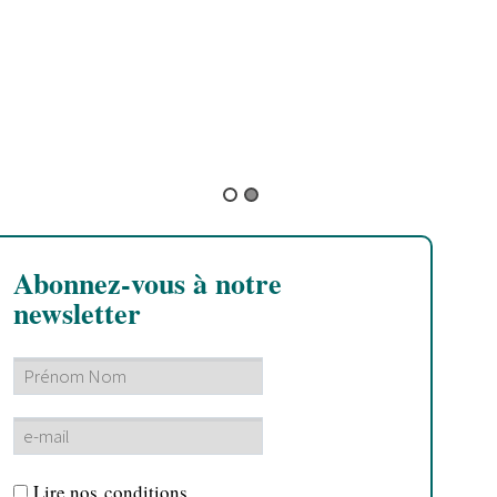
N
a
B
Abonnez-vous à notre
newsletter
Lire nos
conditions