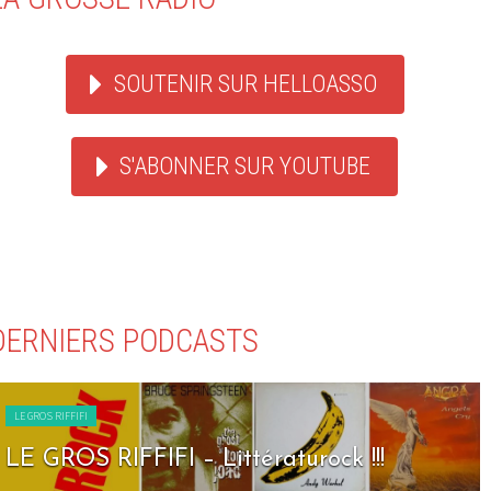
SOUTENIR SUR HELLOASSO
S'ABONNER SUR YOUTUBE
DERNIERS PODCASTS
LE GROS RIFFIFI
LE GROS RIFFIFI – Seven Days To R