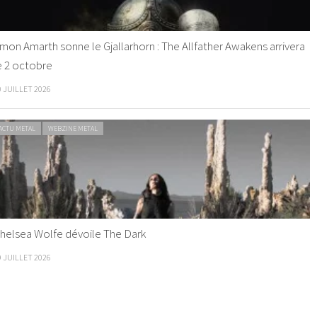
mon Amarth sonne le Gjallarhorn : The Allfather Awakens arrivera
e 2 octobre
0 JUILLET 2026
ACTU METAL
WEBZINE METAL
helsea Wolfe dévoile The Dark
9 JUILLET 2026