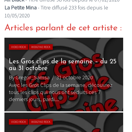
La Petite Mina
- Titre diffusé 233 fois depuis le
10/05/2020
Articles parlant de cet artiste :
VIDEO ROCK
WEBZINE ROCK
Les Gros clips de la semaine – du 25
au 31 octobre
By Gregor_Samsa
/ 31 octobre 2020
Avec les Gros Clips de la semaine, découvrez
tous les clips qui nous ont séduits ces 7
derniers jours, pardi....
VIDEO ROCK
WEBZINE ROCK