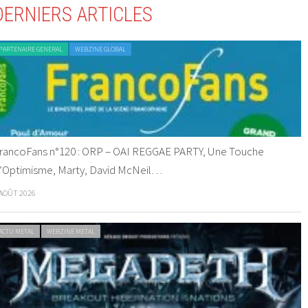
DERNIERS ARTICLES
PARTENAIRE GENERAL
WEBZINE GLOBAL
rancoFans n°120 : ORP – OAI REGGAE PARTY, Une Touche
’Optimisme, Marty, David McNeil…
 AOÛT 2026
ACTU METAL
WEBZINE METAL