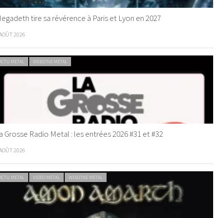
egadeth tire sa révérence à Paris et Lyon en 2027
 AOÛT 2026
ACTU METAL
WEBZINE METAL
a Grosse Radio Metal : les entrées 2026 #31 et #32
 AOÛT 2026
ACTU METAL
VIDEO METAL
WEBZINE METAL