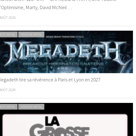
’Optimisme, Marty, David McNeil…
 AOÛT 2026
ACTU METAL
WEBZINE METAL
egadeth tire sa révérence à Paris et Lyon en 2027
 AOÛT 2026
ACTU METAL
WEBZINE METAL