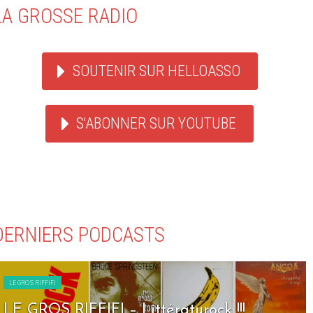
LA GROSSE RADIO
SOUTENIR SUR HELLOASSO
S'ABONNER SUR YOUTUBE
DERNIERS PODCASTS
LE GROS RIFFIFI
LE GROS RIFFIFI – Seven Days To Rock !!!