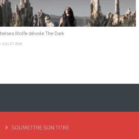
helsea Wolfe dévoile The Dark
9 JUILLET 2026
SOUMETTRE SON TITRE