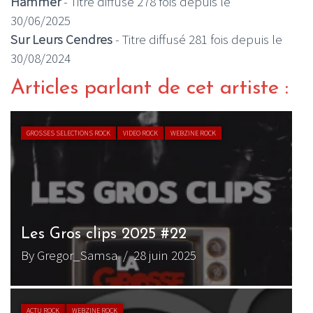
Hammer
- Titre diffusé 278 fois depuis le
30/06/2025
Sur Leurs Cendres
- Titre diffusé 281 fois depuis le
30/08/2024
Articles parlant de cet artiste :
GROSSES SELECTIONS ROCK
VIDEO ROCK
WEBZINE ROCK
Les Gros clips 2025 #22
By Gregor_Samsa
/ 28 juin 2025
ACTU ROCK
WEBZINE ROCK