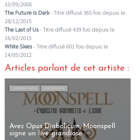
10/09/2008
The Future Is Dark
- Titre diffusé 365 fois depuis le
28/12/2015
The Last of Us
- Titre diffusé 439 fois depuis le
16/02/2015
White Skies
- Titre diffusé 601 fois depuis le
14/05/2012
Articles parlant de cet artiste :
CHRONIQUE METAL
WEBZINE METAL
Avec Opus Diabolicum, Moonspell
M
signe un live grandiose
a