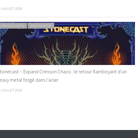
9 JUILLET 2026
CHRONIQUE METAL
WEBZINE METAL
tonecast – Expand Crimson Chaos : le retour flamboyant d’un
eavy metal forgé dans l’acier
8 JUILLET 2026