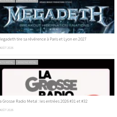
ACTU METAL
WEBZINE METAL
egadeth tire sa révérence à Paris et Lyon en 2027
 AOÛT 2026
ACTU METAL
WEBZINE METAL
a Grosse Radio Metal : les entrées 2026 #31 et #32
 AOÛT 2026