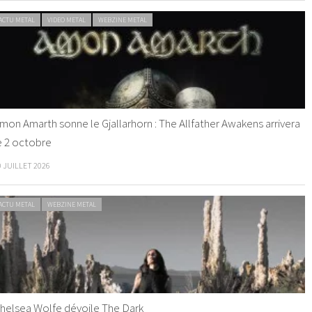
ACTU METAL
VIDEO METAL
WEBZINE METAL
mon Amarth sonne le Gjallarhorn : The Allfather Awakens arrivera
e 2 octobre
0 JUILLET 2026
ACTU METAL
WEBZINE METAL
helsea Wolfe dévoile The Dark