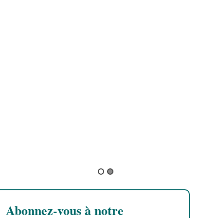
s
H
B
B
Abonnez-vous à notre