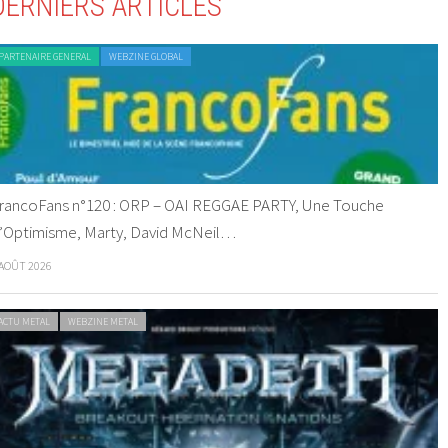
DERNIERS ARTICLES
PARTENAIRE GENERAL
WEBZINE GLOBAL
rancoFans n°120 : ORP – OAI REGGAE PARTY, Une Touche
’Optimisme, Marty, David McNeil…
 AOÛT 2026
ACTU METAL
WEBZINE METAL