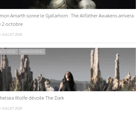
mon Amarth sonne le Gjallarhorn : The Allfather Awakens arrivera
e 2 octobre
0 JUILLET 2026
ACTU METAL
WEBZINE METAL
helsea Wolfe dévoile The Dark
9 JUILLET 2026