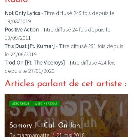
Not Only Lyrics
- Titre diffusé 249 fois depuis le
19/08/2019
Positive Action
- Titre diffusé 24 fois depuis le
10/09/2011
This Dust [Ft. Kumar]
- Titre diffusé 291 fois depuis
le 24/06/2019
Trod On [Ft. The Viceroys]
- Titre diffusé 424 fois
depuis le 27/01/2020
Articles parlant de cet artiste :
VIDEO REGGAE
WEBZINE REGGAE
Samory I – Call On Jah
N
By magmamatte
/ 21 mai 2018
B