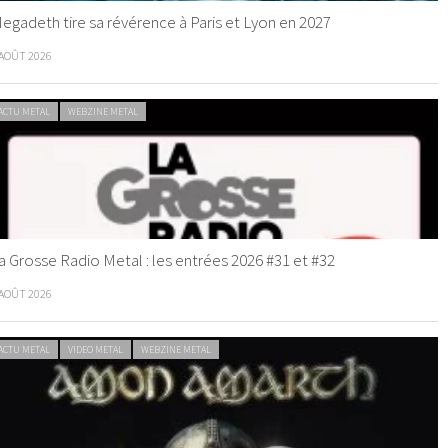
egadeth tire sa révérence à Paris et Lyon en 2027
 AOÛT 2026
ACTU METAL
WEBZINE METAL
a Grosse Radio Metal : les entrées 2026 #31 et #32
 AOÛT 2026
ACTU METAL
VIDEO METAL
WEBZINE METAL