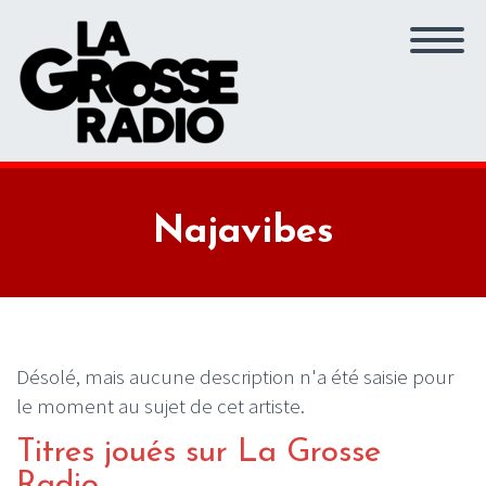
Najavibes
Désolé, mais aucune description n'a été saisie pour
le moment au sujet de cet artiste.
Titres joués sur La Grosse
Radio