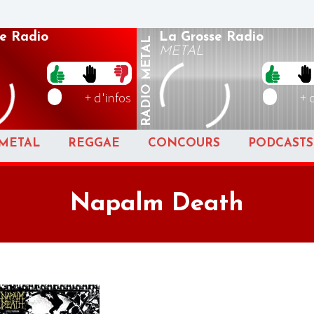
e Radio
La Grosse Radio
METAL
METAL
RADIO
+ d'infos
+ 
METAL
REGGAE
CONCOURS
PODCASTS
Napalm Death