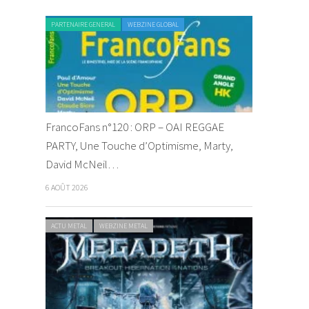
PARTENAIRE GENERAL
WEBZINE GLOBAL
FrancoFans n°120 : ORP – OAI REGGAE
PARTY, Une Touche d’Optimisme, Marty,
David McNeil…
6 AOÛT 2026
ACTU METAL
WEBZINE METAL