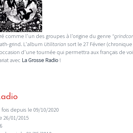
déré comme l'un des groupes à l'origine du genre
"grindco
eath-grind. L'album
Utilitarian
sort le 27 Février (chronique
'occasion d'une tournée qui permettra aux français de voi
ariat avec
La Grosse Radio
!
Radio
9 fois depuis le 09/10/2020
 le 26/01/2015
06