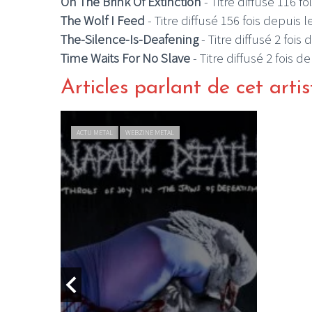
On The Brink Of Extinction
- Titre diffusé 116 f
The Wolf I Feed
- Titre diffusé 156 fois depuis 
The-Silence-Is-Deafening
- Titre diffusé 2 fois
Time Waits For No Slave
- Titre diffusé 2 fois 
Articles parlant de cet artis
ACTU METAL
WEBZINE METAL
E METAL