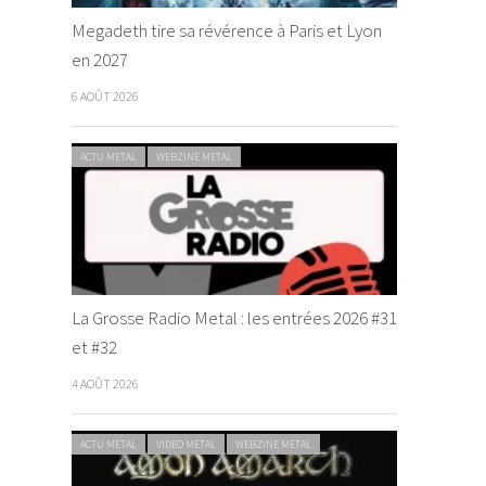
Megadeth tire sa révérence à Paris et Lyon
en 2027
6 AOÛT 2026
ACTU METAL
WEBZINE METAL
La Grosse Radio Metal : les entrées 2026 #31
et #32
4 AOÛT 2026
ACTU METAL
VIDEO METAL
WEBZINE METAL