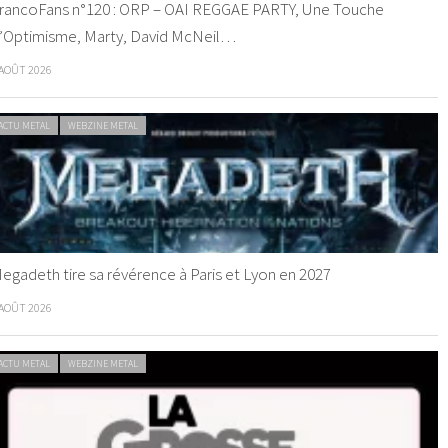
rancoFans n°120 : ORP – OAI REGGAE PARTY, Une Touche
’Optimisme, Marty, David McNeil…
 AOÛT 2026
ACTU METAL
WEBZINE METAL
egadeth tire sa révérence à Paris et Lyon en 2027
 AOÛT 2026
ACTU METAL
WEBZINE METAL