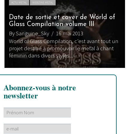
ACTU METAL
WEBZINE METAL
Date de sortie et cover de World of
Glass Compilation volume III
By Sanguine_Sky
/ 16 mai 2013
World of Glass Compilation, c'est avant tout un
projet destiné à promouvoir le metal à chant
féminin dans divers styles...
Abonnez-vous à notre
newsletter