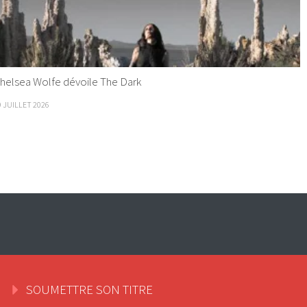
helsea Wolfe dévoile The Dark
9 JUILLET 2026
SOUMETTRE SON TITRE