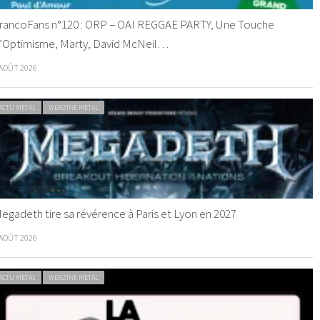
rancoFans n°120 : ORP – OAI REGGAE PARTY, Une Touche
’Optimisme, Marty, David McNeil…
 AOÛT 2026
ACTU METAL
WEBZINE METAL
egadeth tire sa révérence à Paris et Lyon en 2027
 AOÛT 2026
ACTU METAL
WEBZINE METAL