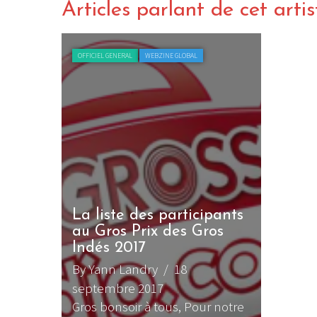
Articles parlant de cet artis
OFFICIEL GENERAL
WEBZINE GLOBAL
La liste des participants
au Gros Prix des Gros
Indés 2017
By Yann Landry
/ 18
septembre 2017
Gros bonsoir à tous, Pour notre