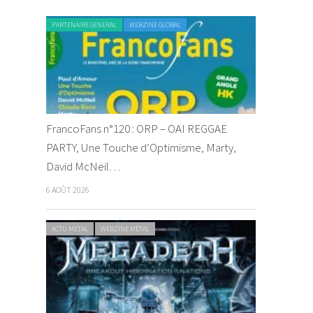
PARTENAIRE GENERAL
WEBZINE GLOBAL
FrancoFans n°120 : ORP – OAI REGGAE
PARTY, Une Touche d’Optimisme, Marty,
David McNeil…
6 AOÛT 2026
ACTU METAL
WEBZINE METAL