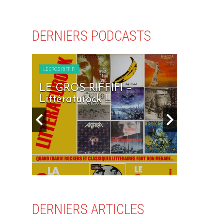
DERNIERS PODCASTS
LE GROS RIFFIFI
RIFFIFI –
LE GROS RIFFIFI – Sev
ock !!!
Days To Rock !!!
DERNIERS ARTICLES