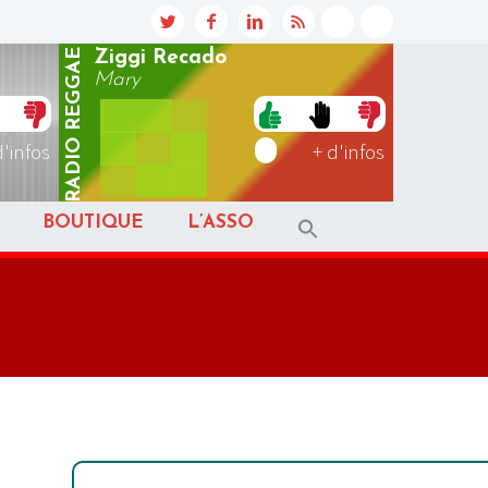
REGGAE
Ziggi Recado
Mary
RADIO
d'infos
+ d'infos
BOUTIQUE
L’ASSO