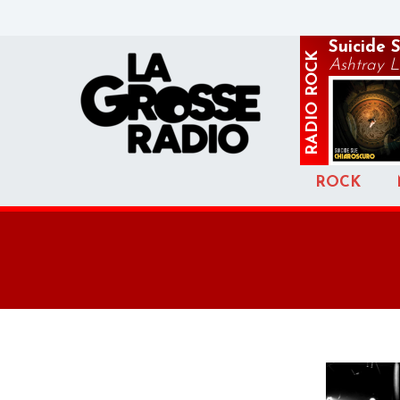
Suicide 
ROCK
Ashtray 
RADIO
ROCK