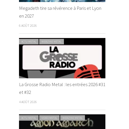
Megadeth tire sa révérence à Paris et Lyon
en 2027
6 AOÛT 2026
ACTU METAL
WEBZINE METAL
La Grosse Radio Metal : les entrées 2026 #31
et #32
4 AOÛT 2026
ACTU METAL
VIDEO METAL
WEBZINE METAL