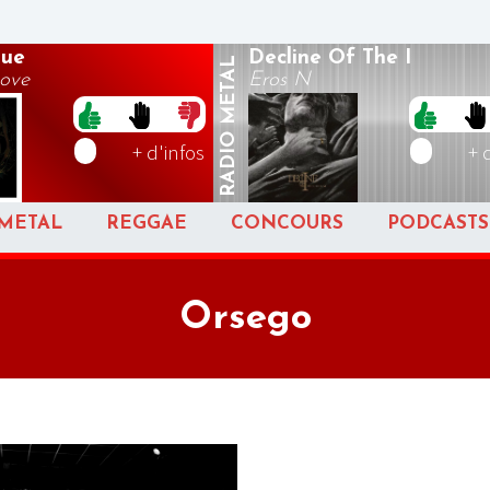
Sue
Decline Of The I
METAL
Love
Eros N
RADIO
+ d'infos
+ 
METAL
REGGAE
CONCOURS
PODCASTS
Orsego