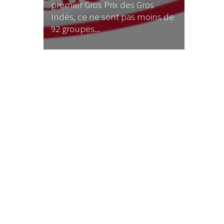
premier Gros Prix des Gros
Indés, ce ne sont pas moins de
92 groupes...
LE GROS RIFFIFI
LE GROS RIFFIFI –
Christmas Riffifi 2025 !!!