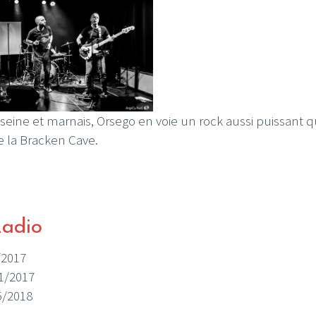
 seine et marnais, Orsego en voie un rock aussi puissant 
e la Bracken Cave.
Radio
/2017
11/2017
05/2018