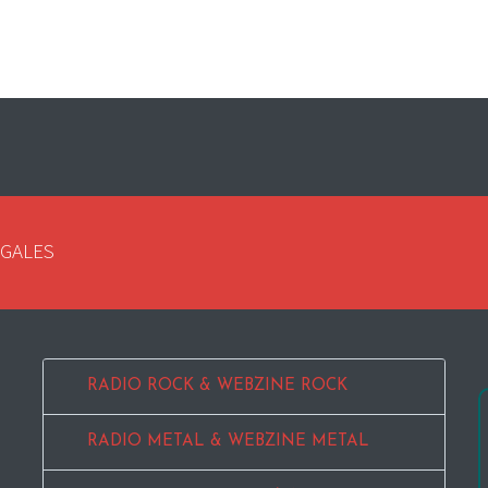
EGALES
RADIO ROCK & WEBZINE ROCK
RADIO METAL & WEBZINE METAL