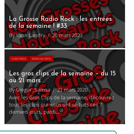
La Grosse Radio Rock : les entrées
de la semaine ! #33
By Yann Landry
/ 20 mars 2023
VIDEO ROCK
WEBZINE ROCK
Les gros clips de la semaine – du 15
au 21 mars
By Gregor_Samsa
/ 21 mars 2020
Avec les Gros Clips de la semaine, découvrez
tous les clips qui nous ont séduits ces 7
derniers jours, pardi....