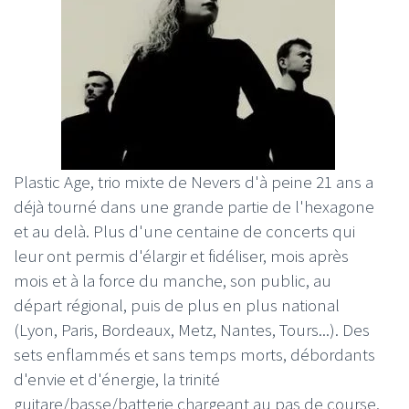
Plastic Age, trio mixte de Nevers d'à peine 21 ans a
déjà tourné dans une grande partie de l'hexagone
et au delà. Plus d'une centaine de concerts qui
leur ont permis d'élargir et fidéliser, mois après
mois et à la force du manche, son public, au
départ régional, puis de plus en plus national
(Lyon, Paris, Bordeaux, Metz, Nantes, Tours...). Des
sets enflammés et sans temps morts, débordants
d'envie et d'énergie, la trinité
guitare/basse/batterie chargeant au pas de course,