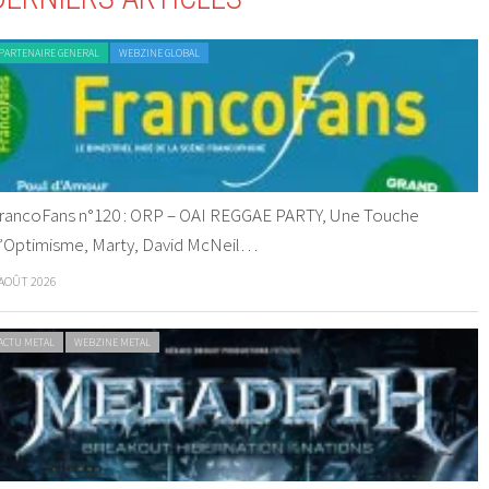
PARTENAIRE GENERAL
WEBZINE GLOBAL
rancoFans n°120 : ORP – OAI REGGAE PARTY, Une Touche
’Optimisme, Marty, David McNeil…
 AOÛT 2026
ACTU METAL
WEBZINE METAL