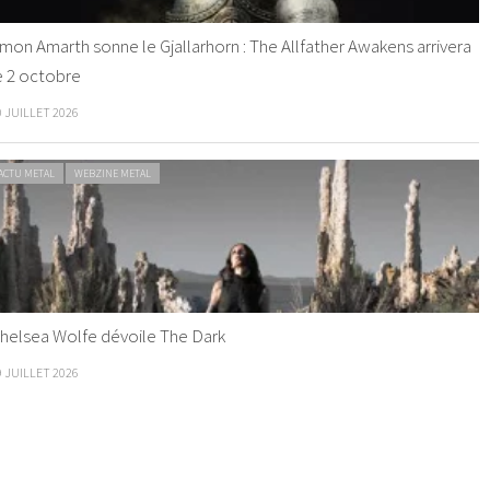
mon Amarth sonne le Gjallarhorn : The Allfather Awakens arrivera
e 2 octobre
0 JUILLET 2026
ACTU METAL
WEBZINE METAL
helsea Wolfe dévoile The Dark
9 JUILLET 2026