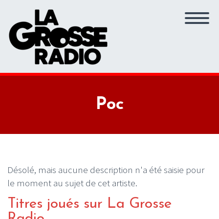
Poc
Désolé, mais aucune description n'a été saisie pour
le moment au sujet de cet artiste.
Titres joués sur La Grosse
Radio