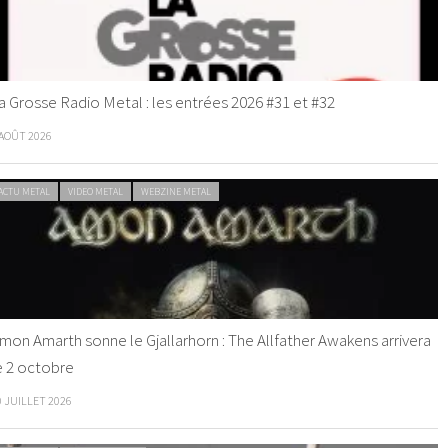
a Grosse Radio Metal : les entrées 2026 #31 et #32
 AOÛT 2026
ACTU METAL
VIDEO METAL
WEBZINE METAL
mon Amarth sonne le Gjallarhorn : The Allfather Awakens arrivera
e 2 octobre
0 JUILLET 2026