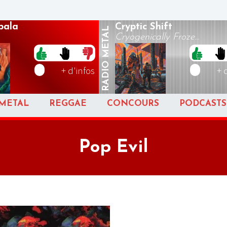
pala
Cryptic Shift
METAL
Cryogenically Froze...
RADIO
+ d'infos
+ 
METAL
REGGAE
CONCOURS
PODCASTS
Pop Evil