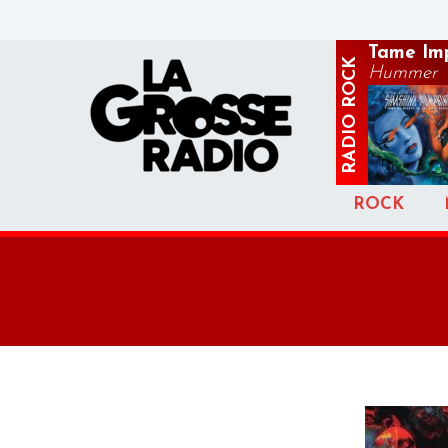
Tame Im
ROCK
Hummer
RADIO
ROCK