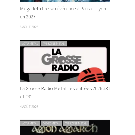
Megadeth tire sa révérence à Paris et Lyon
en 2027
6 AOÛT 2026
ACTU METAL
WEBZINE METAL
La Grosse Radio Metal : les entrées 2026 #31
et #32
4 AOÛT 2026
ACTU METAL
VIDEO METAL
WEBZINE METAL