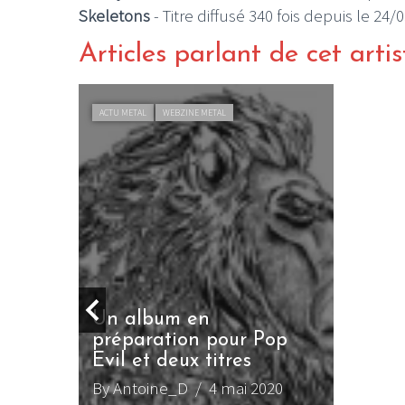
Skeletons
- Titre diffusé 340 fois depuis le 24/
Articles parlant de cet artis
ACTU METAL
WEBZINE METAL
ur
 le...
la
el
Un album en
préparation pour Pop
Evil et deux titres
By Antoine_D
/ 4 mai 2020