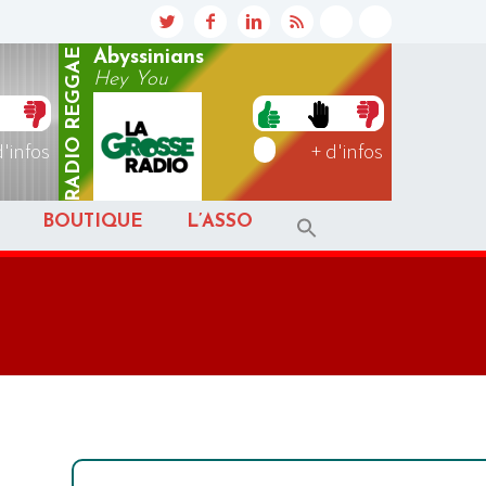
REGGAE
Abyssinians
Hey You
RADIO
d'infos
+ d'infos
BOUTIQUE
L’ASSO