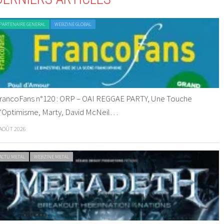
PARTENAIRE GENERAL
WEBZINE GLOBAL
rancoFans n°120 : ORP – OAI REGGAE PARTY, Une Touche
’Optimisme, Marty, David McNeil…
 AOÛT 2026
ACTU METAL
WEBZINE METAL