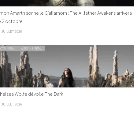
mon Amarth sonne le Gjallarhorn : The Allfather Awakens arrivera
e 2 octobre
0 JUILLET 2026
ACTU METAL
WEBZINE METAL
helsea Wolfe dévoile The Dark
9 JUILLET 2026