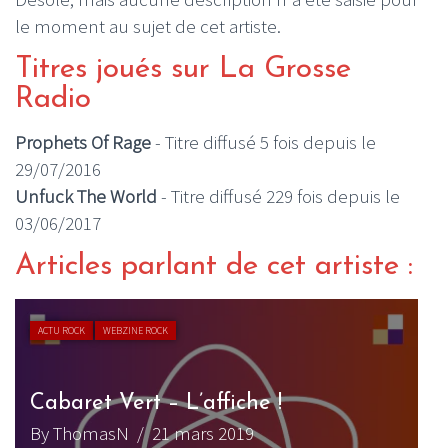
le moment au sujet de cet artiste.
Titres joués sur La Grosse
Radio
Prophets Of Rage
- Titre diffusé 5 fois depuis le
29/07/2016
Unfuck The World
- Titre diffusé 229 fois depuis le
03/06/2017
Articles parlant de cet artiste :
ACTU ROCK
WEBZINE ROCK
Cabaret Vert – L’affiche !
By ThomasN
/ 21 mars 2019