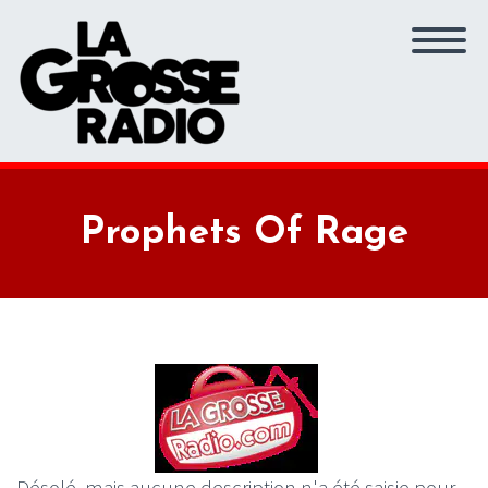
Prophets Of Rage
Désolé, mais aucune description n'a été saisie pour