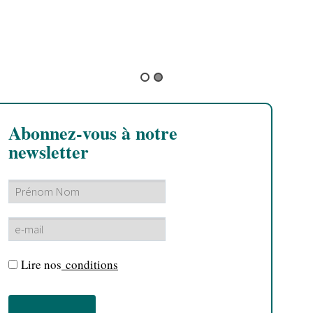
B
C
c
p
Abonnez-vous à notre
newsletter
Lire nos
conditions