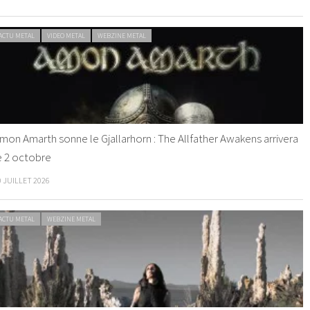
ACTU METAL
VIDEO METAL
WEBZINE METAL
mon Amarth sonne le Gjallarhorn : The Allfather Awakens arrivera
e 2 octobre
0 JUILLET 2026
ACTU METAL
WEBZINE METAL