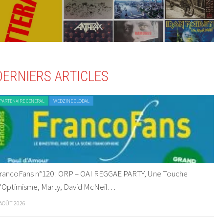
DERNIERS ARTICLES
PARTENAIRE GENERAL
WEBZINE GLOBAL
rancoFans n°120 : ORP – OAI REGGAE PARTY, Une Touche
’Optimisme, Marty, David McNeil…
 AOÛT 2026