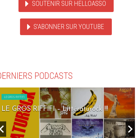
SOUTENIR SUR HELLOASSO
S'ABONNER SUR YOUTUBE
DERNIERS PODCASTS
LE GROS RIFFIFI
LE GROS RIFFIFI – Littératurock !!!