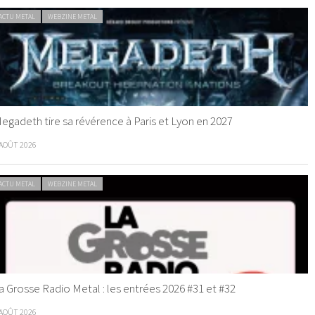
ACTU METAL
WEBZINE METAL
egadeth tire sa révérence à Paris et Lyon en 2027
 AOÛT 2026
ACTU METAL
WEBZINE METAL
a Grosse Radio Metal : les entrées 2026 #31 et #32
 AOÛT 2026