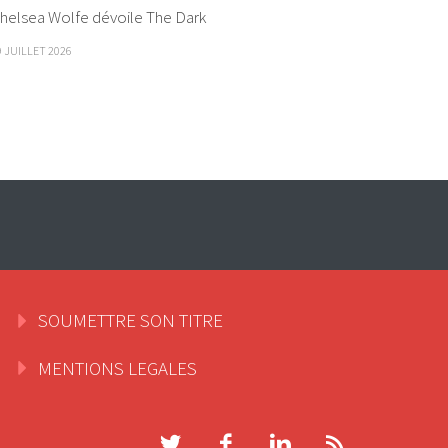
helsea Wolfe dévoile The Dark
9 JUILLET 2026
SOUMETTRE SON TITRE
MENTIONS LEGALES