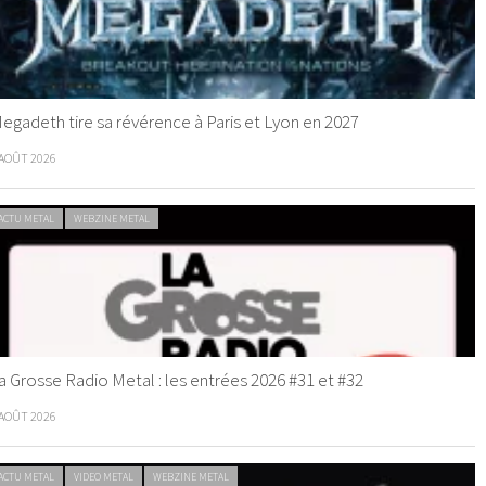
egadeth tire sa révérence à Paris et Lyon en 2027
 AOÛT 2026
ACTU METAL
WEBZINE METAL
a Grosse Radio Metal : les entrées 2026 #31 et #32
 AOÛT 2026
ACTU METAL
VIDEO METAL
WEBZINE METAL