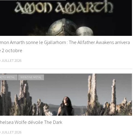
mon Amarth sonne le Gjallarhorn : The Allfather Awakens arrivera
e 2 octobre
0 JUILLET 2026
ACTU METAL
WEBZINE METAL
helsea Wolfe dévoile The Dark
9 JUILLET 2026