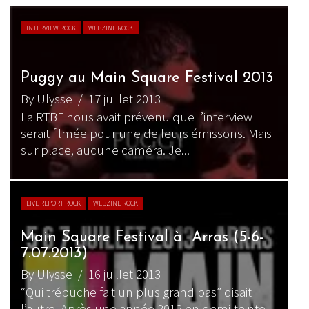
INTERVIEW ROCK
WEBZINE ROCK
Puggy au Main Square Festival 2013
By Ulysse
/ 17 juillet 2013
La RTBF nous avait prévenu que l’interview
serait filmée pour une de leurs émissons. Mais
sur place, aucune caméra. Je...
LIVE REPORT ROCK
WEBZINE ROCK
Main Square Festival à Arras (5-6-
7.07.2013)
By Ulysse
/ 16 juillet 2013
“Qui trébuche fait un plus grand pas” disait
l’autre. Après une année 2012 en demi-teinte