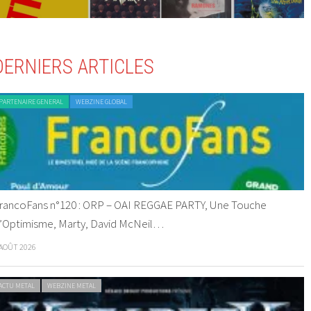
DERNIERS ARTICLES
PARTENAIRE GENERAL
WEBZINE GLOBAL
rancoFans n°120 : ORP – OAI REGGAE PARTY, Une Touche
’Optimisme, Marty, David McNeil…
 AOÛT 2026
ACTU METAL
WEBZINE METAL