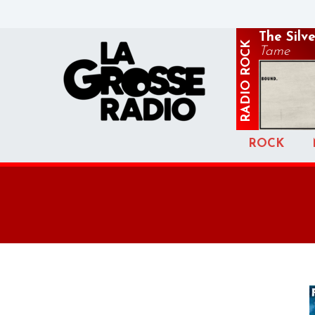
The Silve
ROCK
Tame
RADIO
ROCK