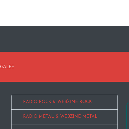
EGALES
RADIO ROCK & WEBZINE ROCK
RADIO METAL & WEBZINE METAL