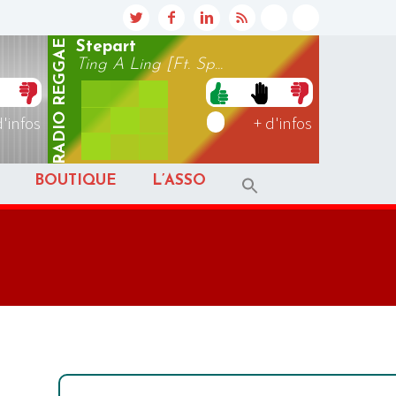
REGGAE
Stepart
Ting A Ling [Ft. Sp...
RADIO
d'infos
+ d'infos
BOUTIQUE
L’ASSO