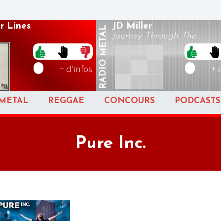
r Lines
JD Miller
METAL
Journey Through The...
RADIO
+ d'infos
+ 
METAL
REGGAE
CONCOURS
PODCASTS
Pure Inc.