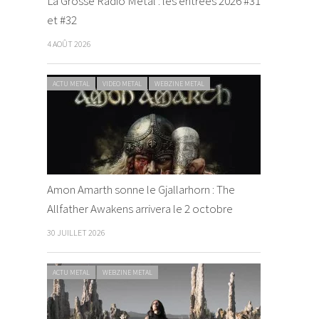
La Grosse Radio Metal : les entrées 2026 #31
et #32
4 AOÛT 2026
ACTU METAL
VIDEO METAL
WEBZINE METAL
Amon Amarth sonne le Gjallarhorn : The
Allfather Awakens arrivera le 2 octobre
30 JUILLET 2026
ACTU METAL
WEBZINE METAL