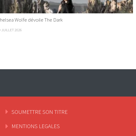
helsea Wolfe dévoile The Dark
9 JUILLET 2026
SOUMETTRE SON TITRE
MENTIONS LEGALES