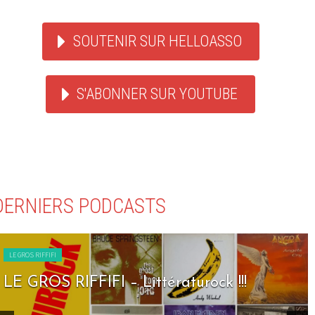
SOUTENIR SUR HELLOASSO
S'ABONNER SUR YOUTUBE
DERNIERS PODCASTS
LE GROS RIFFIFI
LE GROS RIFFIFI – Littératurock !!!