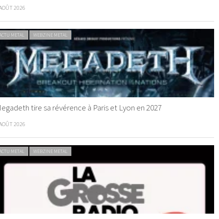
 AOÛT 2026
ACTU METAL
WEBZINE METAL
egadeth tire sa révérence à Paris et Lyon en 2027
 AOÛT 2026
ACTU METAL
WEBZINE METAL