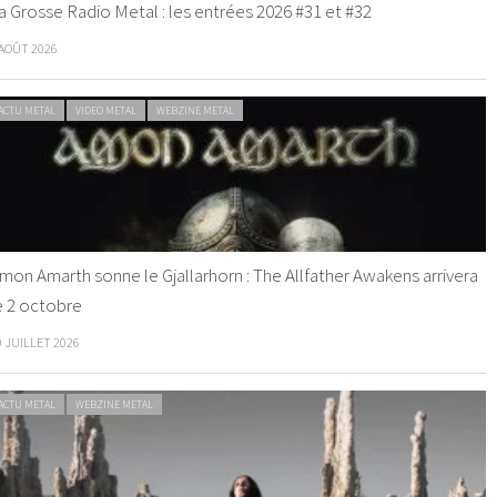
a Grosse Radio Metal : les entrées 2026 #31 et #32
 AOÛT 2026
ACTU METAL
VIDEO METAL
WEBZINE METAL
mon Amarth sonne le Gjallarhorn : The Allfather Awakens arrivera
e 2 octobre
0 JUILLET 2026
ACTU METAL
WEBZINE METAL