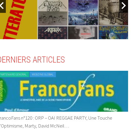
DERNIERS ARTICLES
PARTENAIRE GENERAL
WEBZINE GLOBAL
rancoFans n°120 : ORP – OAI REGGAE PARTY, Une Touche
’Optimisme, Marty, David McNeil…