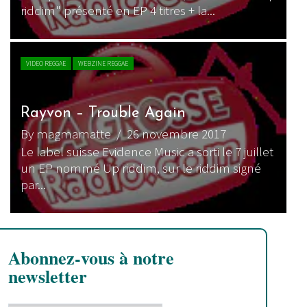
riddim" présenté en EP 4 titres + la...
VIDEO REGGAE
WEBZINE REGGAE
Rayvon – Trouble Again
By magmamatte
/ 26 novembre 2017
Le label suisse Evidence Music a sorti le 7 juillet
un EP nommé Up riddim, sur le riddim signé
par...
Abonnez-vous à notre
newsletter