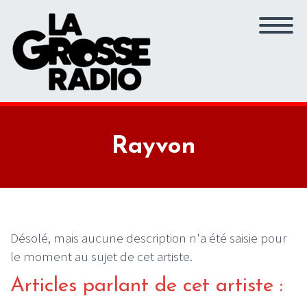
Rayvon
Désolé, mais aucune description n'a été saisie pour
le moment au sujet de cet artiste.
Articles parlant de cet artiste :