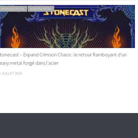
CHRONIQUE METAL
WEBZINE METAL
tonecast – Expand Crimson Chaos : le retour flamboyant d’un
eavy metal forgé dans l’acier
8 JUILLET 2026