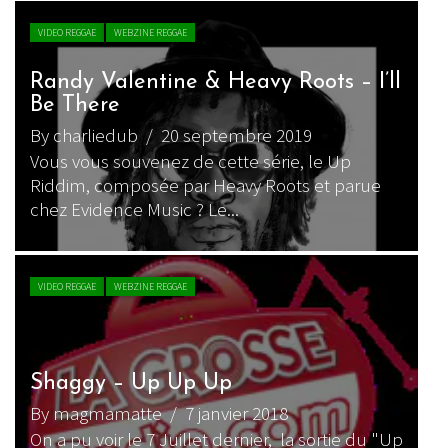
VIDEO REGGAE
WEBZINE REGGAE
Randy Valentine & Heavy Roots – I’ll
Be There
By charliedub
/ 20 septembre 2019
Vous vous souvenez de cette série, le Up
Riddim, composée par Heavy Roots et parue
chez Evidence Music ? Le...
VIDEO REGGAE
WEBZINE REGGAE
Shaggy – Up Up Up
By magmamatte
/ 7 janvier 2018
On a pu voir le 7 Juillet dernier, la sortie du "Up