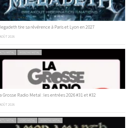
egadeth tire sa révérence à Paris et Lyon en 2027
 AOÛT 2026
ACTU METAL
WEBZINE METAL
a Grosse Radio Metal : les entrées 2026 #31 et #32
 AOÛT 2026
ACTU METAL
VIDEO METAL
WEBZINE METAL