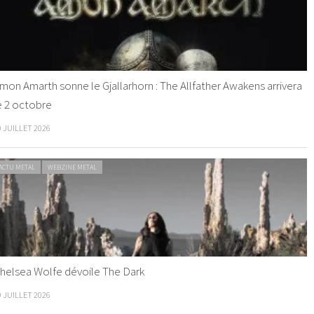
mon Amarth sonne le Gjallarhorn : The Allfather Awakens arrivera
e 2 octobre
0 JUILLET 2026
ACTU METAL
WEBZINE METAL
helsea Wolfe dévoile The Dark
9 JUILLET 2026