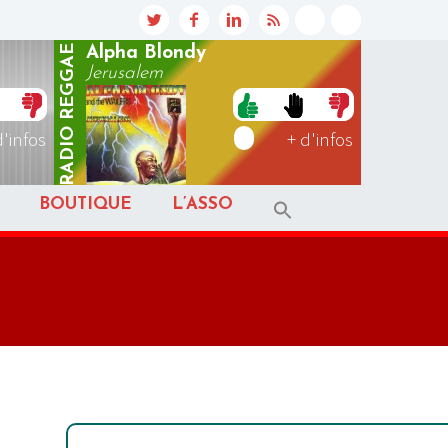
REGGAE
Alpha Blondy
Jerusalem
RADIO
d'infos
+ d'infos
BOUTIQUE
L’ASSO