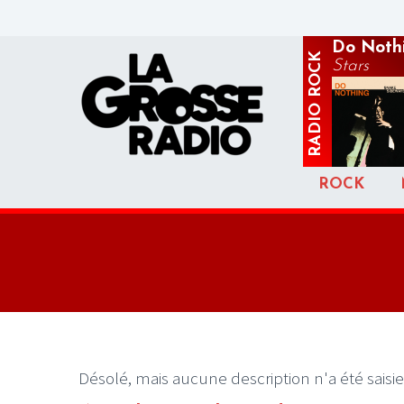
Do Noth
ROCK
Stars
RADIO
ROCK
Désolé, mais aucune description n'a été saisie