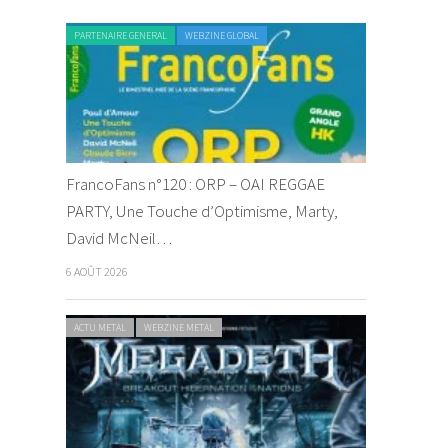
PARTENAIRE GENERAL
WEBZINE GLOBAL
FrancoFans n°120 : ORP – OAI REGGAE
PARTY, Une Touche d’Optimisme, Marty,
David McNeil…
6 AOÛT 2026
ACTU METAL
WEBZINE METAL