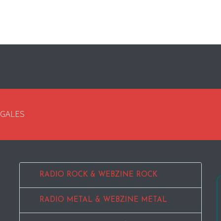
EGALES
RADIO ROCK & WEBZINE ROCK
RADIO METAL & WEBZINE METAL