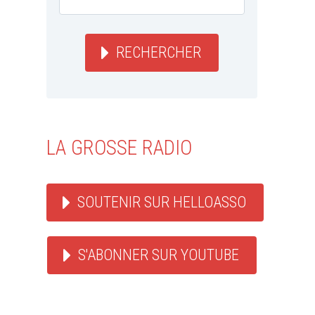
place dans 
By salomon_roots
/ 30 avril
porté par de
2026
de The Ethio
RECHERCHER
LA GROSSE RADIO
SOUTENIR SUR HELLOASSO
S'ABONNER SUR YOUTUBE