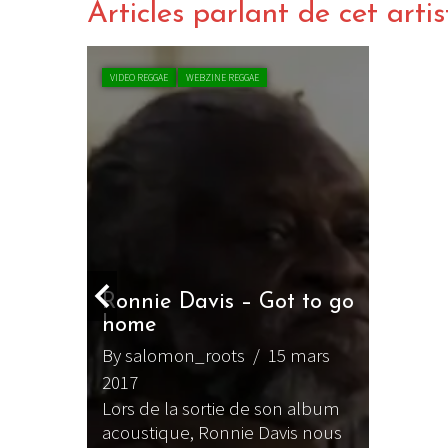
Articles parlant de cet artis
VIDEO REGGAE
WEBZINE REGGAE
ony &
nerie à
Ronnie Davis – Got to go
home
By salomon_roots
/ 15 mars
 2017
2017
ous
Lors de la sortie de son album
 que
acoustique, Ronnie Davis nous