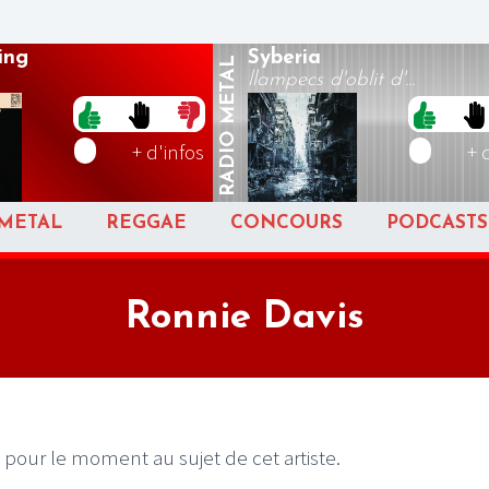
ing
Syberia
METAL
llampecs d'oblit d'...
RADIO
+ d'infos
+ 
METAL
REGGAE
CONCOURS
PODCASTS
Ronnie Davis
 pour le moment au sujet de cet artiste.