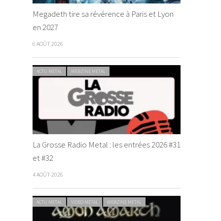
Megadeth tire sa révérence à Paris et Lyon
en 2027
6 AOÛT 2026
ACTU METAL
WEBZINE METAL
La Grosse Radio Metal : les entrées 2026 #31
et #32
4 AOÛT 2026
ACTU METAL
VIDEO METAL
WEBZINE METAL