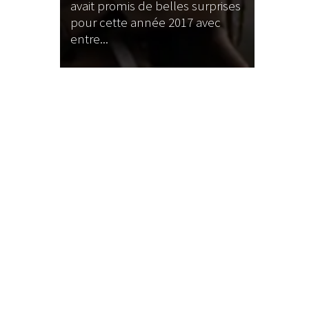
u single
avait promis de belles surprises
omme un
pour cette année 2017 avec
entre...