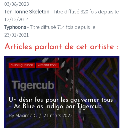
03/08/2023
Ten Tonne Skeleton
- Titre diffusé 320 fois depuis le
12/12/2014
Typhoons
- Titre diffusé 714 fois depuis le
23/01/2021
Articles parlant de cet artiste :
CHRONIQUE ROCK
WEBZINE ROCK
Un désir fou pour les gouverner tous
[
– As Blue as Indigo par Tigercub
S
By Maxime C
/ 21 mars 2022
B