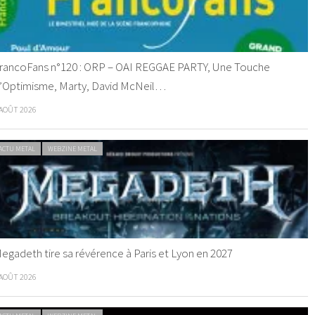
rancoFans n°120 : ORP – OAI REGGAE PARTY, Une Touche
’Optimisme, Marty, David McNeil…
 AOÛT 2026
ACTU METAL
WEBZINE METAL
egadeth tire sa révérence à Paris et Lyon en 2027
 AOÛT 2026