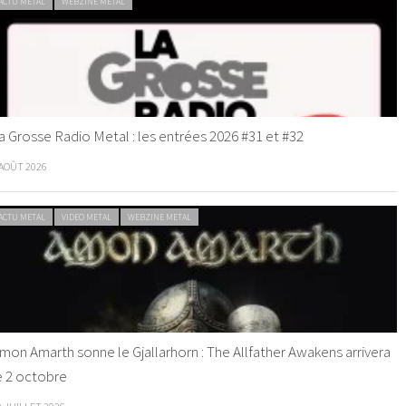
ACTU METAL
WEBZINE METAL
a Grosse Radio Metal : les entrées 2026 #31 et #32
 AOÛT 2026
ACTU METAL
VIDEO METAL
WEBZINE METAL
mon Amarth sonne le Gjallarhorn : The Allfather Awakens arrivera
e 2 octobre