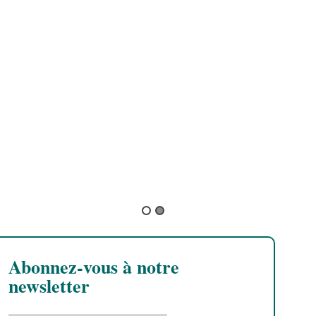
B
L
B
Abonnez-vous à notre
newsletter