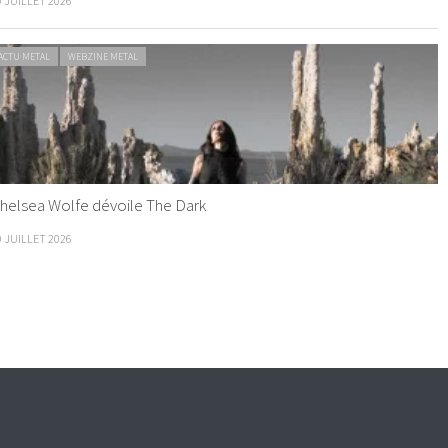
0 JUILLET 2026
ACTU METAL
WEBZINE METAL
helsea Wolfe dévoile The Dark
9 JUILLET 2026