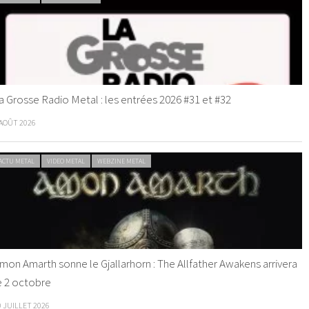
a Grosse Radio Metal : les entrées 2026 #31 et #32
 AOÛT 2026
ACTU METAL
VIDEO METAL
WEBZINE METAL
mon Amarth sonne le Gjallarhorn : The Allfather Awakens arrivera
e 2 octobre
0 JUILLET 2026