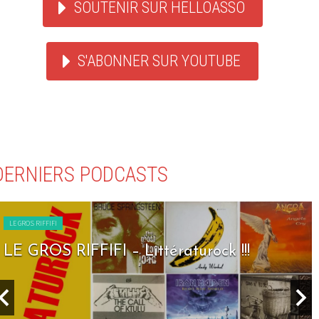
SOUTENIR SUR HELLOASSO
S'ABONNER SUR YOUTUBE
DERNIERS PODCASTS
LE GROS RIFFIFI
LE GROS RIFFIFI – Littératurock !!!