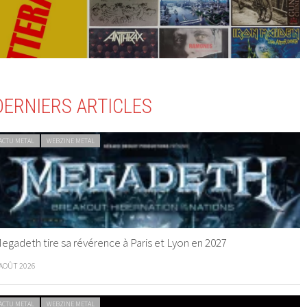
DERNIERS ARTICLES
ACTU METAL
WEBZINE METAL
egadeth tire sa révérence à Paris et Lyon en 2027
 AOÛT 2026
ACTU METAL
WEBZINE METAL