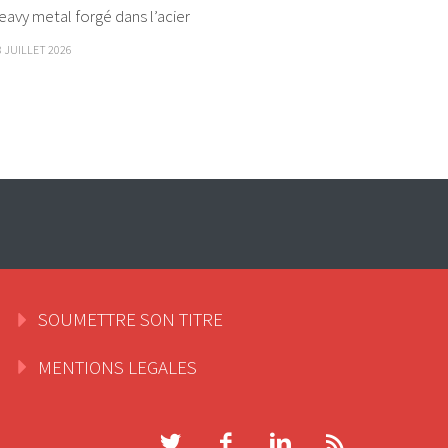
eavy metal forgé dans l’acier
8 JUILLET 2026
SOUMETTRE SON TITRE
MENTIONS LEGALES