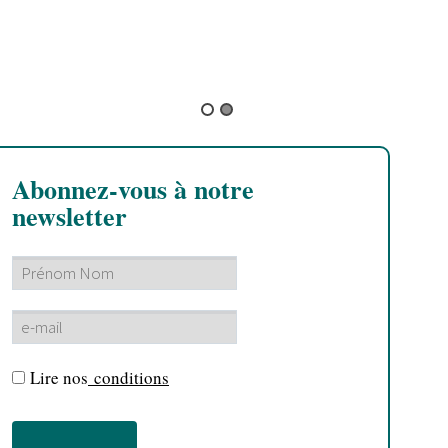
L
l
B
Abonnez-vous à notre
newsletter
Lire nos
conditions